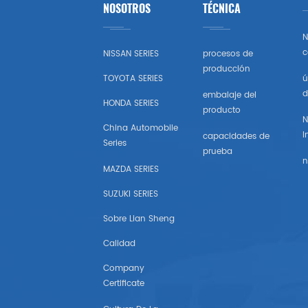
NOSOTROS
TÉCNICA
Toyota
N
Honda
c
NISSAN SERIES
procesos de
producción
TOYOTA SERIES
ú
Nissan (estados Unidos)
d
embalaje del
HONDA SERIES
producto
Chevrolet (estados Unidos)
N
China Automobile
I
capacidades de
Series
Subaru
prueba
n
MAZDA SERIES
Mazda (estados Unidos)
SUZUKI SERIES
Mitsubishi (estados Unidos)
Sobre Lian Sheng
Calidad
Hyundai （estados Unidos)
Company
Certificate
Chrysler Estados Unidos