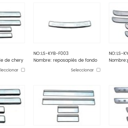
NO:LS-KYB-F003
NO:LS-K
e de chery
Nombre: reposapiés de fondo
Nombre:p
trasero de cerato
cerato l
leccionar
Seleccionar