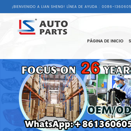
¡BIENVENIDO A LIAN SHENG! LÍNEA DE AYUDA :
0086-1360605
PÁGINA DE INICIO