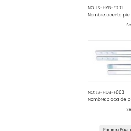
NO:LS-HYB-F001
Opel
Nombre:acento pie 
tabla de pie
Se
Peugeot
Skoda
Rueda
Renault
Volvo
NO:LS-HDB-F003
Nombre:placa de pi
Vw
tabla de pie
Se
Ikco
Land Rover
Primera Pági