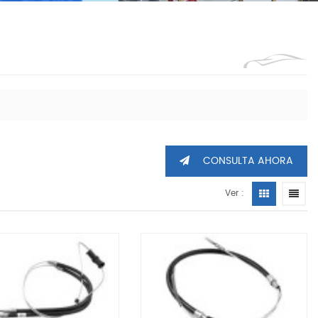
1360605
CONSULTA AHORA
Ver :