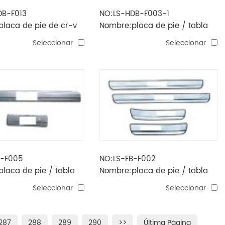
DB-F013
NO:LS-HDB-F003-1
laca de pie de cr-v
Nombre:placa de pie / tabla
la de pie
de pie de civic led
Seleccionar
Seleccionar
B-F005
NO:LS-FB-F002
laca de pie / tabla
Nombre:placa de pie / tabla
de pie
Seleccionar
Seleccionar
287
288
289
290
>>
Última Página