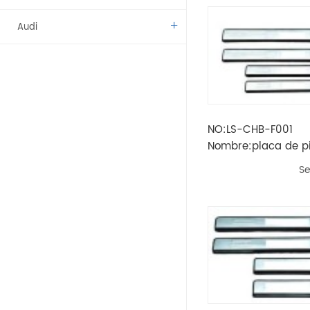
Audi
Benz
BMW
NO:LS-CHB-F001
Citroen
Nombre:placa de pi
/ tabla de pie
Dacia
Se
Fíat
Vado
Kamaz
Lada