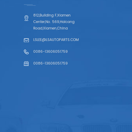
812,Building F,Xiamen
Center,No. 569,Haicang
Road,Xiamen,China
LSLEE@LSAUTOPARTS.COM
0086-13606051759
0086-13606051759