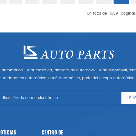
Un total de
1559
páginas
automática, luz automática, lámpara de automóvil, luz de automóvil, ret
 guardabarros automático, capó automático, parte del cuerpo automática, 
Tener muchas piezas de automóviles para Audi, VW, Benz, BMW
SUS
OTICIAS
CENTRO DE