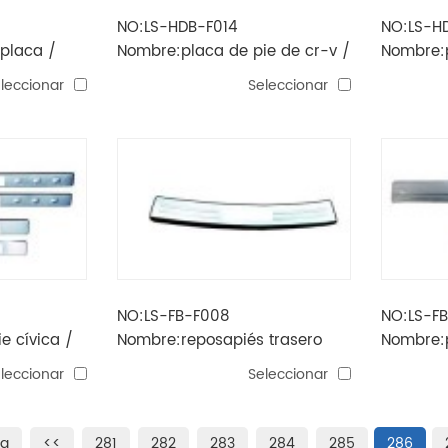
NO:LS-HDB-F014
NO:LS-H
placa /
Nombre:placa de pie de cr-v /
Nombre:p
tabla de pie
led / tab
leccionar
Seleccionar
NO:LS-FB-F008
NO:LS-F
e cívica /
Nombre:reposapiés trasero
Nombre:p
inferior mondeo
de pie
leccionar
Seleccionar
na
<<
281
282
283
284
285
286