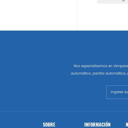
Auto Partes Americanas
Gm
Chevrolet
Chrysler
Nos especializamos en lámpara 
Autopartes Del Mercado De
automático, parrilla automática,
Estados Unidos
Esquivar
Gmc
Vado
SOBRE
INFORMACIÓN
N