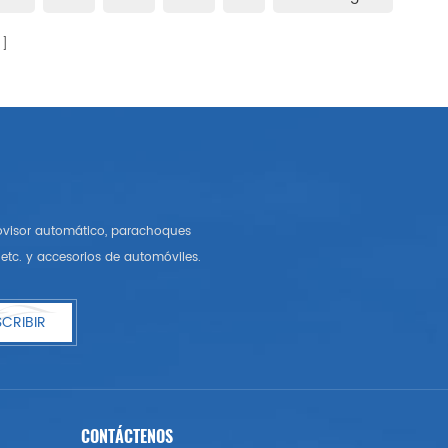
rovisor automático, parachoques
etc. y accesorios de automóviles.
CRIBIR
CONTÁCTENOS