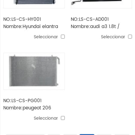
NO:LS-CS-HY001
NO:LS-CS-AD001
Nombre:Hyundai elantra
Nombre:audi a3 1.8t /
1.6l '01 -'06 / tiburon 2.7l
skoda / vw bora 2.0 / golf
Seleccionar
Seleccionar
'03 -'07
iv 1.8 / octavia
NO:LS-CS-PG001
Nombre:peugeot 206
Seleccionar