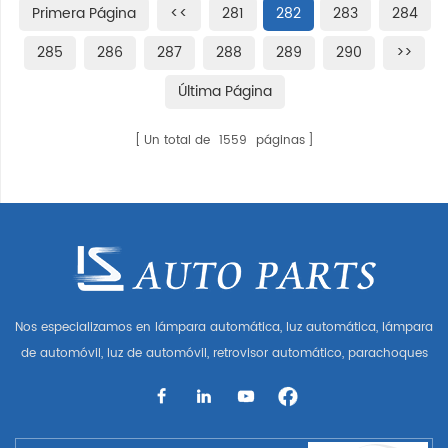
Primera Página
<<
281
282
283
284
285
286
287
288
289
290
>>
Última Página
Un total de
1559
páginas
Nos especializamos en lámpara automática, luz automática, lámpara
de automóvil, luz de automóvil, retrovisor automático, parachoques
automático, parrilla automática, guardabarros automático, capó
automático, parte del cuerpo automática, etc. y accesorios de
automóviles. Tener muchas piezas de automóviles para Audi, VW,