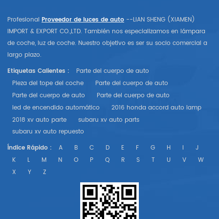
Profesional
Proveedor de luces de auto
--LIAN SHENG (XIAMEN)
IMPORT & EXPORT CO.,LTD. También nos especializamos en lámpara
de coche, luz de coche. Nuestro objetivo es ser su socio comercial a
largo plazo.
Etiquetas Calientes :
Parte del cuerpo de auto
Pieza del tope del coche
Parte del cuerpo de auto
Parte del cuerpo de auto
Parte del cuerpo de auto
led de encendido automático
2016 honda accord auto lamp
2018 xv auto parte
subaru xv auto parts
subaru xv auto repuesto
Índice Rápido :
A
B
C
D
E
F
G
H
I
J
K
L
M
N
O
P
Q
R
S
T
U
V
W
X
Y
Z