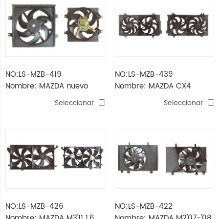
NO:LS-MZB-419
NO:LS-MZB-439
Nombre: MAZDA nuevo
Nombre: MAZDA CX4
protegido A / C-FAN
ventilador CONJUNTO
Seleccionar
Seleccionar
NO:LS-MZB-426
NO:LS-MZB-422
Nombre: MAZDA M3'11 1,6
Nombre: MAZDA M2'07-'08