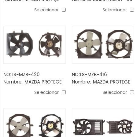
ventilador
ventilador CONJUNTO
Seleccionar
Seleccionar
NO:LS-MZB-420
NO:LS-MZB-416
Nombre: MAZDA PROTEGE
Nombre: MAZDA PROTEGE
95 ventilador del radiador
95-'09 ventilador del
Seleccionar
Seleccionar
radiador