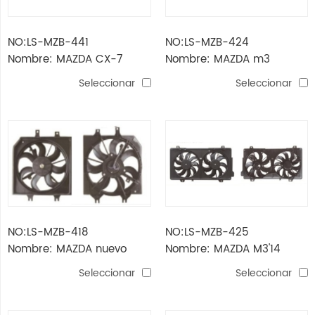
NO:LS-MZB-441
NO:LS-MZB-424
Nombre: MAZDA CX-7
Nombre: MAZDA m3
ventilador CONJUNTO
VENTILADOR (CON
Seleccionar
Seleccionar
RESISTENCIA)
NO:LS-MZB-418
NO:LS-MZB-425
Nombre: MAZDA nuevo
Nombre: MAZDA M3'14
PROTEGE'10-'14 ventilador
AXELA ventilador
Seleccionar
Seleccionar
del radiador