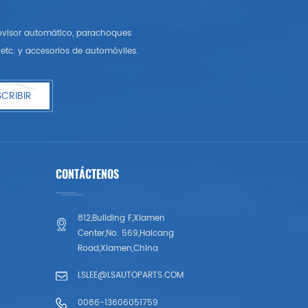
rovisor automático, parachoques
etc. y accesorios de automóviles.
CRIBIR
CONTÁCTENOS
812,Building F,Xiamen
Center,No. 569,Haicang
Road,Xiamen,China
LSLEE@LSAUTOPARTS.COM
0086-13606051759