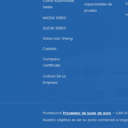
China Automobile
I
capacidades de
Series
prueba
Auto Partes Americanas
n
MAZDA SERIES
Gm
SUZUKI SERIES
Sobre Lian Sheng
Chevrolet
Calidad
Chrysler
Company
Certificate
Autopartes Del Mercado De
Estados Unidos
Cultura De La
Empresa
Esquivar
Gmc
Profesional
Proveedor de luces de auto
--LIAN SH
Vado
Nuestro objetivo es ser su socio comercial a largo