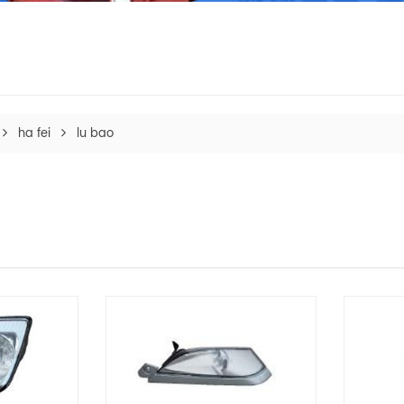
ha fei
lu bao