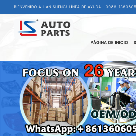
¡BIENVENIDO A LIAN SHENG! LÍNEA DE AYUDA :
0086-1360605
PÁGINA DE INICIO