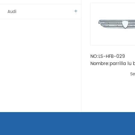
Audi
Benz
BMW
NO:LS-HFB-029
Citroen
Nombre:parrilla lu 
Dacia
Se
Fíat
Vado
Kamaz
Lada