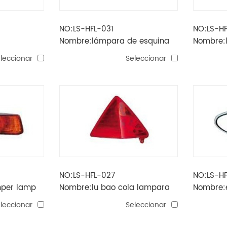
NO:LS-HFL-031
NO:LS-H
Nombre:lámpara de esquina
Nombre:l
lu bao
leccionar
Seleccionar
NO:LS-HFL-027
NO:LS-H
mper lamp
Nombre:lu bao cola lampara
Nombre:e
leccionar
Seleccionar