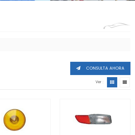
1360605
CONSULTA AHORA
Ver :