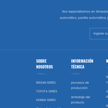
Opel
Nos especializamos en lámpara 
automático, parrilla automática,
Peugeot
Skoda
Rueda
Renault
SOBRE
INFORMACIÓN
N
NOSOTROS
TÉCNICA
Volvo
N
Vw
c
NISSAN SERIES
procesos de
producción
TOYOTA SERIES
ú
Ikco
d
embalaje del
HONDA SERIES
producto
N
Land Rover