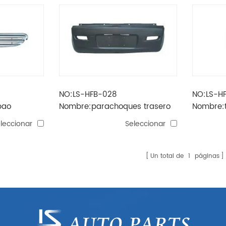
NO:LS-HFB-028
NO:LS-H
bao
Nombre:parachoques trasero
Nombre:t
lu bao
bao
leccionar
Seleccionar
Un total de
1
páginas