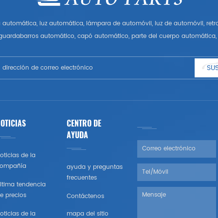
automática, luz automática, lámpara de automóvil, luz de automóvil, ret
 guardabarros automático, capó automático, parte del cuerpo automática, 
Tener muchas piezas de automóviles para Audi, VW, Benz, BMW
SUS
OTICIAS
CENTRO DE
AYUDA
oticias de la
ompañía
ayuda y preguntas
frecuentes
ltima tendencia
e precios
Contáctenos
oticias de la
mapa del sitio