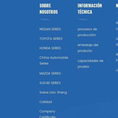
SOBRE
INFORMACIÓN
N
Opel
NOSOTROS
TÉCNICA
N
Peugeot
c
NISSAN SERIES
procesos de
producción
Skoda
TOYOTA SERIES
ú
d
embalaje del
HONDA SERIES
Rueda
producto
N
China Automobile
I
capacidades de
Renault
Series
prueba
n
MAZDA SERIES
Volvo
SUZUKI SERIES
Vw
Sobre Lian Sheng
Calidad
Ikco
Company
Land Rover
Certificate