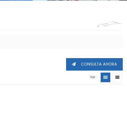
1360605
CONSULTA AHORA
Ver :