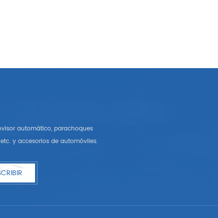
rovisor automático, parachoques
etc. y accesorios de automóviles.
CRIBIR