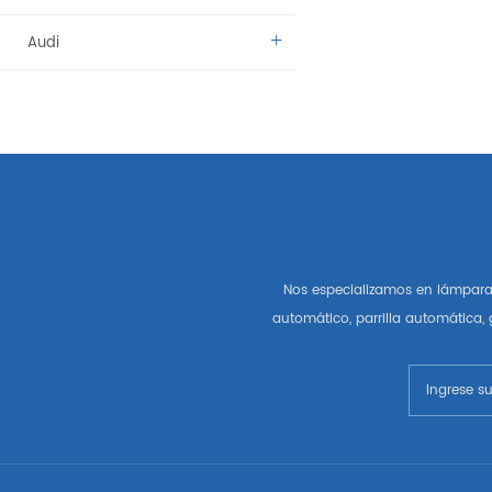
Audi
Benz
BMW
Citroen
Dacia
Nos especializamos en lámpara 
Fíat
automático, parrilla automática,
Vado
Kamaz
Lada