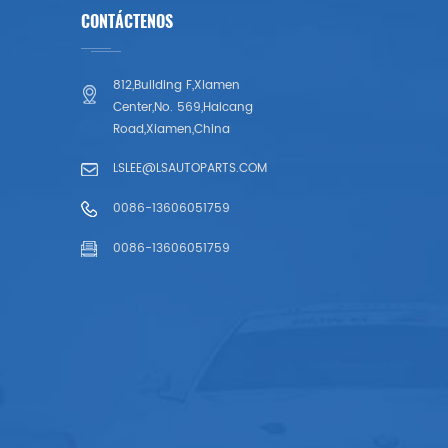
CONTÁCTENOS
812,Building F,Xiamen
Center,No. 569,Haicang
Road,Xiamen,China
LSLEE@LSAUTOPARTS.COM
0086-13606051759
0086-13606051759