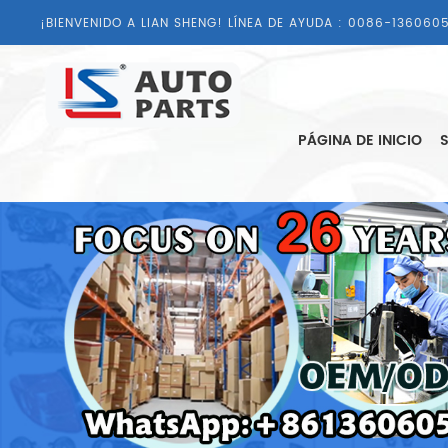
¡BIENVENIDO A LIAN SHENG! LÍNEA DE AYUDA :
0086-1360605
PÁGINA DE INICIO