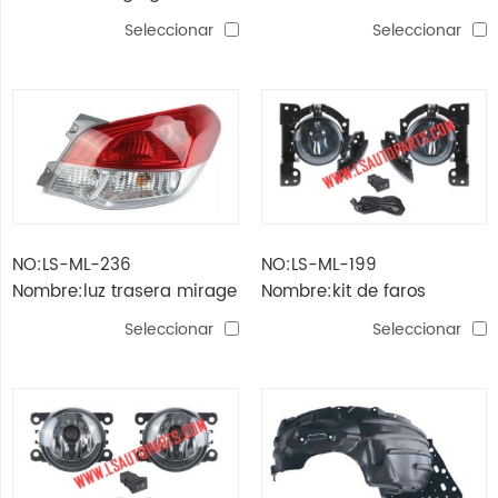
lámpara de cabeza
ANTINIEBLA mirage 2017
Seleccionar
Seleccionar
NO:LS-ML-236
NO:LS-ML-199
Nombre:luz trasera mirage
Nombre:kit de faros
g4'16-'19
antiniebla mirage'12
Seleccionar
Seleccionar