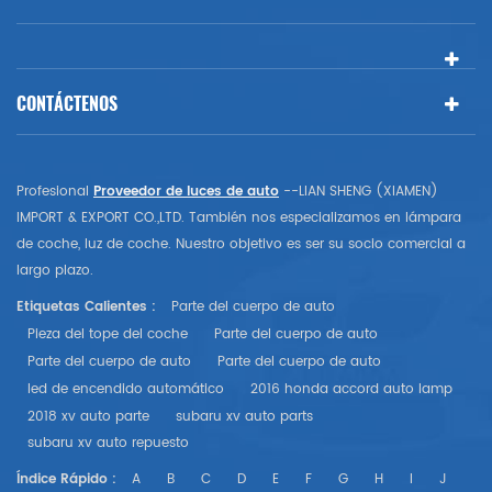
CONTÁCTENOS
Profesional
Proveedor de luces de auto
--LIAN SHENG (XIAMEN)
IMPORT & EXPORT CO.,LTD. También nos especializamos en lámpara
de coche, luz de coche. Nuestro objetivo es ser su socio comercial a
largo plazo.
Etiquetas Calientes :
Parte del cuerpo de auto
Pieza del tope del coche
Parte del cuerpo de auto
Parte del cuerpo de auto
Parte del cuerpo de auto
led de encendido automático
2016 honda accord auto lamp
2018 xv auto parte
subaru xv auto parts
subaru xv auto repuesto
Índice Rápido :
A
B
C
D
E
F
G
H
I
J