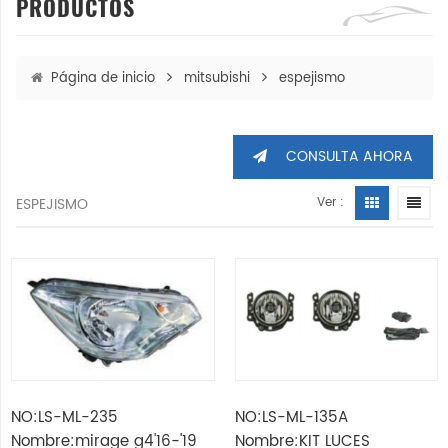
PRODUCTOS
Página de inicio
mitsubishi
espejismo
CONSULTA AHORA
ESPEJISMO
Ver :
NO:LS-ML-235
NO:LS-ML-135A
Nombre:mirage g4'16-'19
Nombre:KIT LUCES