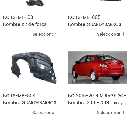
NO:LS-ML-198
NO:LS-MB-805
Nombre:Kit de faros
Nombre:GUARDABARROS
antiniebla Mirage G4'14 /
INTERIOR MIRAGE 2016-
Seleccionar
Seleccionar
Attrage'14
2019
NO:LS-MB-804
NO:2016-2019 MIRAGE G4-
Nombre:GUARDABARROS
Nombre:2016-2019 mirage
INTERIOR DELANTERO
g4-r
Seleccionar
Seleccionar
MIRAGE 2014-2016