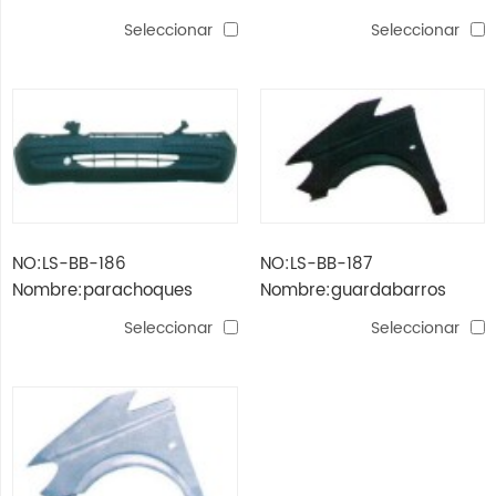
parrilla
'03 (cromada)
Seleccionar
Seleccionar
NO:LS-BB-186
NO:LS-BB-187
Nombre:parachoques
Nombre:guardabarros
delantero benz vito '03
benz vito '03
Seleccionar
Seleccionar