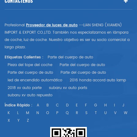
CONTÁCTENOS
Profesional
Proveedor de luces de auto
--LIAN SHENG (XIAMEN)
IMPORT & EXPORT CO.,LTD. También nos especializamos en lámpara
de coche, luz de coche. Nuestro objetivo es ser su socio comercial a
largo plazo.
Etiquetas Calientes :
Parte del cuerpo de auto
Pieza del tope del coche
Parte del cuerpo de auto
Parte del cuerpo de auto
Parte del cuerpo de auto
led de encendido automático
2016 honda accord auto lamp
2018 xv auto parte
subaru xv auto parts
subaru xv auto repuesto
Índice Rápido :
A
B
C
D
E
F
G
H
I
J
K
L
M
N
O
P
Q
R
S
T
U
V
W
X
Y
Z