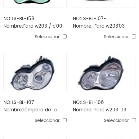
NO:LS-BL-158
NO:LS-BL-107-1
Nombre:Faro w203 / c'00-
Nombre: Faro w203'03
'04 (blanco / led)
(cristal, gris)
Seleccionar
Seleccionar
NO:LS-BL-107
NO:LS-BL-106
Nombre:lámpara de la
Nombre: Faro w203 '03
cabeza w203 '03 (cristal,
(cristal)
Seleccionar
Seleccionar
blanco)