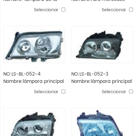
cabeza w203 '00
benz w202 (cristal, negro,
Seleccionar
Seleccionar
2 redondas)
NO:LS-BL-052-4
NO:LS-BL-052-3
Nombre:lámpara principal
Nombre:lámpara principal
mercedes-benz w202
mercedes-benz w202
Seleccionar
Seleccionar
(cristal, 2 redondos)
(cristal, 2 negro)