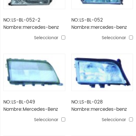
NO:LS-BL-052-2
NO:LS-BL-052
Nombre:mercedes-benz
Nombre:mercedes-benz
w202 Faro (llanta, cristal)
w202 '94 -'96 Faro
Seleccionar
Seleccionar
(cristal)
NO:LS-BL-049
NO:LS-BL-028
Nombre:Mercedes-Benz
Nombre:mercedes-benz
W202 '94 -'96 lente de la
w202 '94 -'96 Faro
Seleccionar
Seleccionar
Faro con estuche