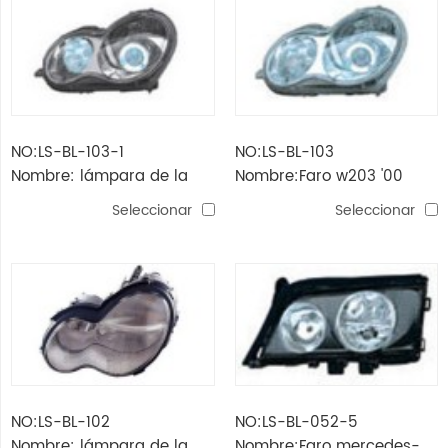
NO:LS-BL-103-1
NO:LS-BL-103
Nombre: lámpara de la
Nombre:Faro w203 '00
cabeza w203 '00 (cristal,
(cristal, blanco)
Seleccionar
Seleccionar
gris)
NO:LS-BL-102
NO:LS-BL-052-5
Nombre: lámpara de la
Nombre:Faro mercedes-