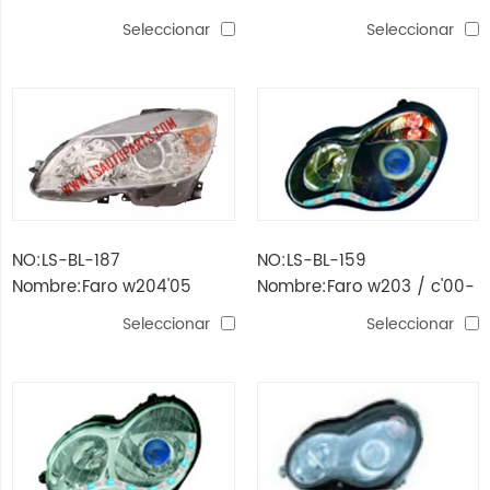
W906 LÁMPARA DE CABEZA
LÁMPARA DE CABEZA LED
Seleccionar
Seleccionar
Lente baja equipada
de doble lente altamente
equipada
NO:LS-BL-187
NO:LS-BL-159
Nombre:Faro w204'05
Nombre:Faro w203 / c'00-
'04 (negro / led)
Seleccionar
Seleccionar