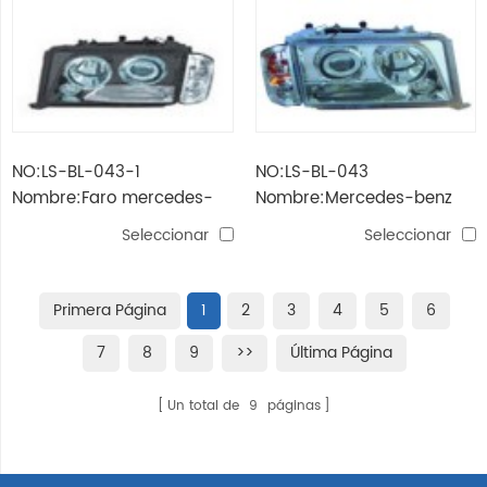
NO:LS-BL-043-1
NO:LS-BL-043
Nombre:Faro mercedes-
Nombre:Mercedes-benz
benz 190 con lámpara de
190e / w201 '82 -'93 Faro
Seleccionar
Seleccionar
esquina (negro), borde
con lámpara de esquina
(llanta)
Primera Página
1
2
3
4
5
6
7
8
9
>>
Última Página
Un total de
9
páginas