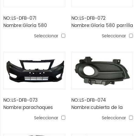
NO:LS-DFB-071
NO:LS-DFB-072
Nombre:Gloria 580
Nombre:Gloria 580 parrilla
soporte de parachoques
Seleccionar
Seleccionar
delantero
NO:LS-DFB-073
NO:LS-DFB-074
Nombre:parachoques
Nombre:cubierta de la
delantero gloria 580
lámpara de niebla gloria
Seleccionar
Seleccionar
580