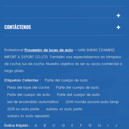
CONTÁCTENOS
Profesional
Proveedor de luces de auto
--LIAN SHENG (XIAMEN)
IMPORT & EXPORT CO.,LTD. También nos especializamos en lámpara
de coche, luz de coche. Nuestro objetivo es ser su socio comercial a
largo plazo.
Etiquetas Calientes :
Parte del cuerpo de auto
Pieza del tope del coche
Parte del cuerpo de auto
Parte del cuerpo de auto
Parte del cuerpo de auto
led de encendido automático
2016 honda accord auto lamp
2018 xv auto parte
subaru xv auto parts
subaru xv auto repuesto
Índice Rápido :
A
B
C
D
E
F
G
H
I
J