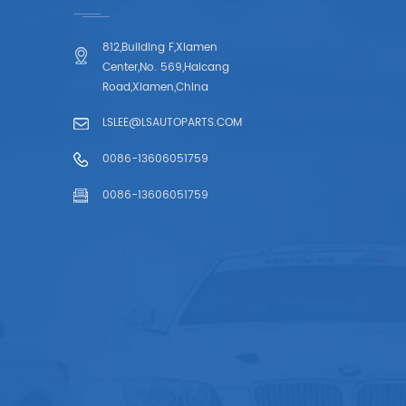
812,Building F,Xiamen
Center,No. 569,Haicang
Road,Xiamen,China
LSLEE@LSAUTOPARTS.COM
0086-13606051759
0086-13606051759