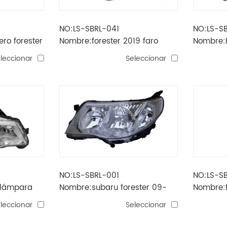
NO:LS-SBRL-041
NO:LS-S
ro forester
Nombre:forester 2019 faro
Nombre:F
) eléctrico
delantero (w / led drl)
frontal 
leccionar
Seleccionar
eléctrico
wy21 w /
NO:LS-SBRL-001
NO:LS-S
3 lámpara
Nombre:subaru forester 09-
Nombre:f
te
lampara principal
antinieb
leccionar
Seleccionar
o / led /