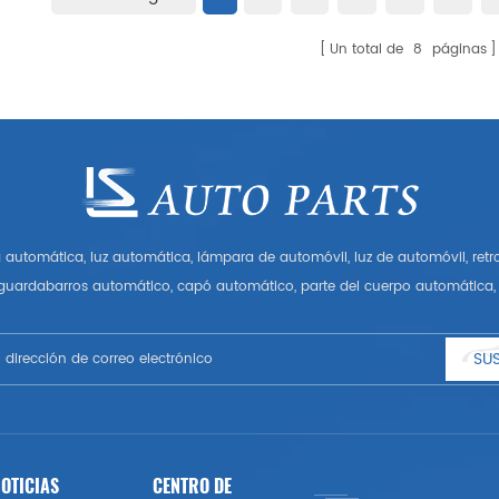
Un total de
8
páginas
automática, luz automática, lámpara de automóvil, luz de automóvil, ret
 guardabarros automático, capó automático, parte del cuerpo automática, 
Tener muchas piezas de automóviles para Audi, VW, Benz, BMW
SUS
OTICIAS
CENTRO DE