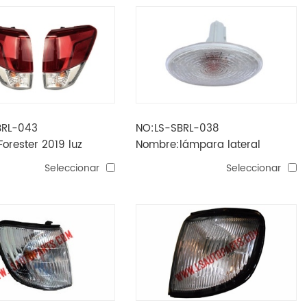
BRL-043
NO:LS-SBRL-038
orester 2019 luz
Nombre:lámpara lateral
(led)
forester '13
Seleccionar
Seleccionar