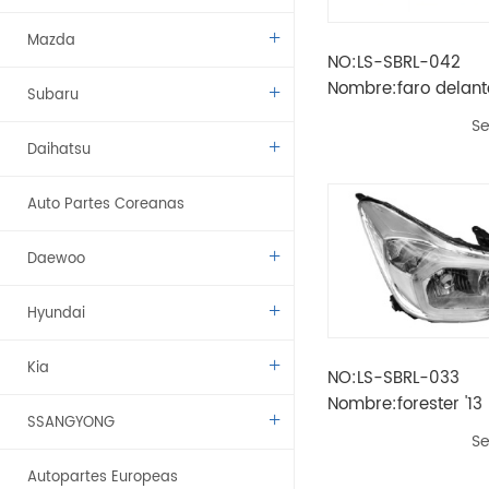
Mazda
NO:LS-SBRL-042
Nombre:faro delante
Subaru
2019 ((w / o led drl
Se
Daihatsu
Auto Partes Coreanas
Daewoo
Hyundai
Kia
NO:LS-SBRL-033
Nombre:forester '1
SSANGYONG
de cabeza hid （len
Se
transparente / crom
Autopartes Europeas
eléctrica）