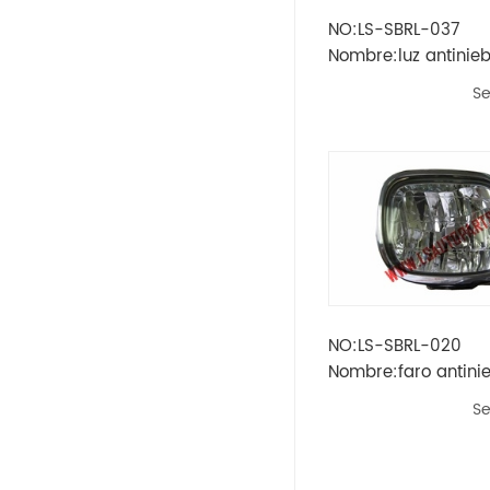
NO:LS-SBRL-037
Opel
Nombre:luz antinieb
'13 (h16)
Se
Peugeot
Skoda
Rueda
Renault
Volvo
NO:LS-SBRL-020
Nombre:faro antinie
Vw
'02
Se
Ikco
Land Rover