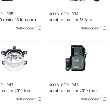
BRL-035
NO:LS-SBRL-034
orester '13 lámpara
Nombre:forester '13 faro
hologen （h11 / hb3 /
delantero negro hid (lente
Seleccionar
Seleccionar
 electric）
transparente / humo de humo
jdm)
BRL-047
NO:LS-SBRL-046
orester 2019 faro
Nombre:forester 2019 faros
la
antiniebla (led) lentes de
Seleccionar
Seleccionar
humo