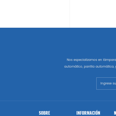
Auto Partes Americanas
Gm
Chevrolet
Chrysler
Nos especializamos en lámpara 
Autopartes Del Mercado De
automático, parrilla automática,
Estados Unidos
Esquivar
Gmc
Vado
SOBRE
INFORMACIÓN
N