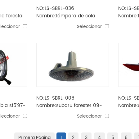
NO:LS-SBRL-036
NO:LS-S
la forestal
Nombre:lámpara de cola
Nombre:
forester '13 (w21 * 2 / 5w * 2 /
Forester 
leccionar
Seleccionar
wy21w / w5 w)
NO:LS-SBRL-006
NO:LS-S
bla sf5'97-
Nombre:subaru forester 09-
Nombre:s
lampara lateral
luz de p
leccionar
Seleccionar
Primera Página
1
2
3
4
5
6