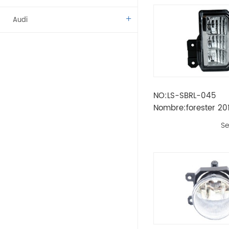
Audi
Benz
BMW
NO:LS-SBRL-045
Citroen
Nombre:forester 201
antiniebla (led) len
Dacia
Se
transparente
Fíat
Vado
Kamaz
Lada