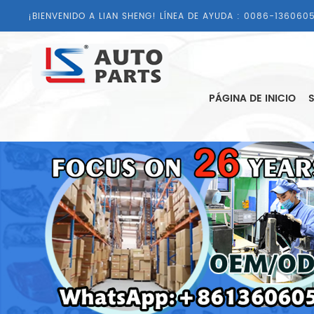
¡BIENVENIDO A LIAN SHENG! LÍNEA DE AYUDA :
0086-1360605
PÁGINA DE INICIO