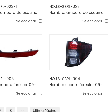
BRL-023-1
NO:LS-SBRL-023
lámpara de esquina
Nombre:lámpara de esquina
'97 -'02
Forester '97 -'02
Seleccionar
Seleccionar
BRL-005
NO:LS-SBRL-004
ubaru forester 09-
Nombre:subaru forester 09-
arachoques trasero
taillamp (negro, led)
Seleccionar
Seleccionar
7
8
>>
Última Página