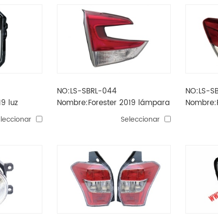
NO:LS-SBRL-044
NO:LS-S
9 luz
Nombre:Forester 2019 lámpara
Nombre:F
te
de marcha atrás (led)
trasera 
leccionar
Seleccionar