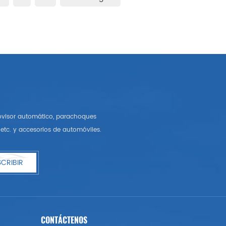
rovisor automático, parachoques
etc. y accesorios de automóviles.
CRIBIR
CONTÁCTENOS