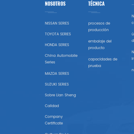
NOSOTROS
TÉCNICA
Toyota
N
Honda
c
NISSAN SERIES
procesos de
producción
TOYOTA SERIES
ú
Nissan (estados Unidos)
d
embalaje del
HONDA SERIES
producto
Chevrolet (estados Unidos)
N
China Automobile
I
capacidades de
Series
Subaru
prueba
n
MAZDA SERIES
Mazda (estados Unidos)
SUZUKI SERIES
Mitsubishi (estados Unidos)
Sobre Lian Sheng
Calidad
Hyundai （estados Unidos)
Company
Certificate
Chrysler Estados Unidos