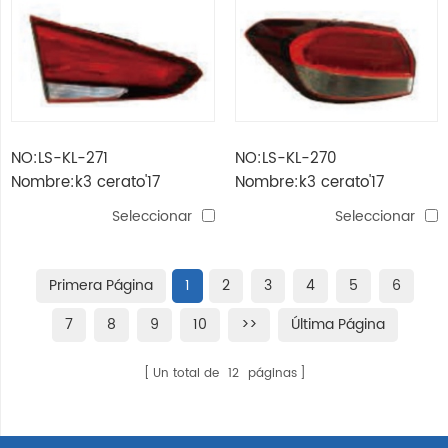
NO:LS-KL-271
NO:LS-KL-270
Nombre:k3 cerato'17
Nombre:k3 cerato'17
lámpara de cola led
lámpara de cola led
Seleccionar
Seleccionar
Primera Página
1
2
3
4
5
6
7
8
9
10
>>
Última Página
Un total de
12
páginas