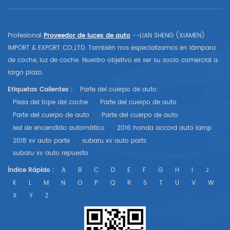
Profesional
Proveedor de luces de auto
--LIAN SHENG (XIAMEN)
IMPORT & EXPORT CO.,LTD. También nos especializamos en lámpara
de coche, luz de coche. Nuestro objetivo es ser su socio comercial a
largo plazo.
Etiquetas Calientes :
Parte del cuerpo de auto
Pieza del tope del coche
Parte del cuerpo de auto
Parte del cuerpo de auto
Parte del cuerpo de auto
led de encendido automático
2016 honda accord auto lamp
2018 xv auto parte
subaru xv auto parts
subaru xv auto repuesto
Índice Rápido :
A
B
C
D
E
F
G
H
I
J
K
L
M
N
O
P
Q
R
S
T
U
V
W
X
Y
Z