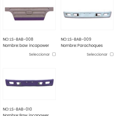
NO:LS-BAB-008
NO:LS-BAB-009
Nombre:baw incapower
Nombre:Parachoques
qilin grill (long1.38m,
Qowin incapower baw
Seleccionar
Seleccionar
short0.81m)
(longitud: 1.76m / 1.98m)
NO:LS-BAB-010
Nombre:Baw incapower