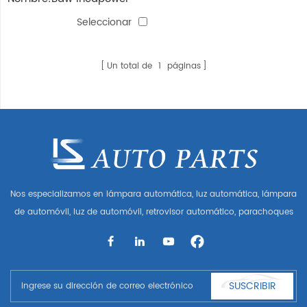
qilin iii parachoques
Seleccionar
(longitud1.67m)
Un total de
1
páginas
Nos especializamos en lámpara automática, luz automática, lámpara
de automóvil, luz de automóvil, retrovisor automático, parachoques
automático, parrilla automática, guardabarros automático, capó
automático, parte del cuerpo automática, etc. y accesorios de
automóviles. Tener muchas piezas de automóviles para Audi, VW,
Benz, BMW
SUSCRIBIR