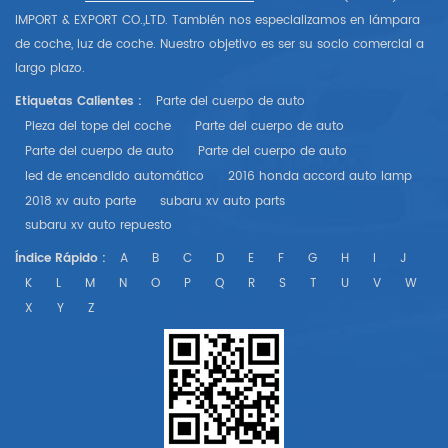
IMPORT & EXPORT CO.,LTD. También nos especializamos en lámpara
de coche, luz de coche. Nuestro objetivo es ser su socio comercial a
largo plazo.
Etiquetas Calientes :
Parte del cuerpo de auto
Pieza del tope del coche
Parte del cuerpo de auto
Parte del cuerpo de auto
Parte del cuerpo de auto
led de encendido automático
2016 honda accord auto lamp
2018 xv auto parte
subaru xv auto parts
subaru xv auto repuesto
Índice Rápido :
A
B
C
D
E
F
G
H
I
J
K
L
M
N
O
P
Q
R
S
T
U
V
W
X
Y
Z