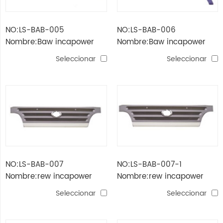
NO:LS-BAB-005
NO:LS-BAB-006
Nombre:Baw incapower
Nombre:Baw incapower
qilin rueda de frente
qilin rueda de frente
Seleccionar
Seleccionar
(cuerpo ancho)
(cuerpo estrecho)
NO:LS-BAB-007
NO:LS-BAB-007-1
Nombre:rew incapower
Nombre:rew incapower
qilin grill (longitud: 1.46m)
qilin grill (longitud: 1.68m)
Seleccionar
Seleccionar