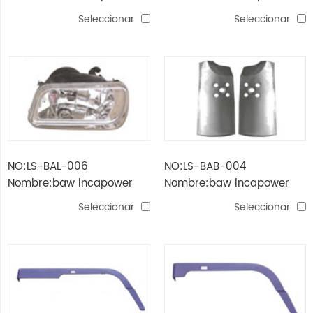
qilin head lamp
qilin lámpara de cola de
Seleccionar
Seleccionar
cristal
NO:LS-BAL-006
NO:LS-BAB-004
Nombre:baw incapower
Nombre:baw incapower
qilin luz antiniebla
qilin lron trim
Seleccionar
Seleccionar