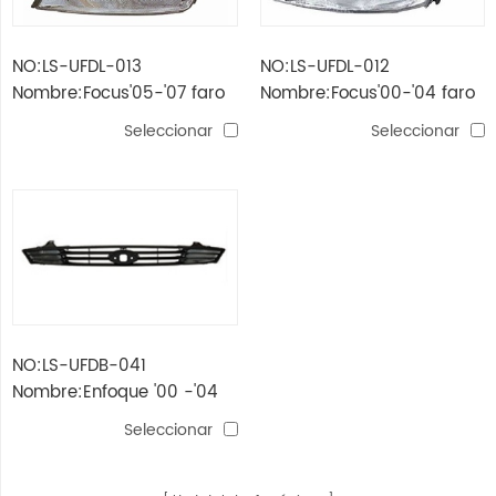
NO:LS-UFDL-013
NO:LS-UFDL-012
Nombre:Focus'05-'07 faro
Nombre:Focus'00-'04 faro
cromado / claro lente hb5
cromado / claro lente h4
Seleccionar
Seleccionar
/ 3157a
NO:LS-UFDB-041
Nombre:Enfoque '00 -'04
clara parrilla delantera
Seleccionar
negra