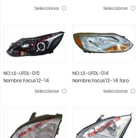
lámpara de cabeza led
cromado / ámbar
Seleccionar
Seleccionar
reflector h7 / h1 / p21w /
w5w
NO:LS-UFDL-015
NO:LS-UFDL-014
Nombre:Focus'12-'14
Nombre:Focus'12-'14 faro
proyector cabeza lámpara
cromado / ámbar
Seleccionar
Seleccionar
h1 / h1 / wy21w / led
reflector h7 / h1 / p21w /
w5w