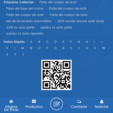
Etiquetas Calientes :
Parte del cuerpo de auto
Pieza del tope del coche
Parte del cuerpo de auto
Parte del cuerpo de auto
Parte del cuerpo de auto
led de encendido automático
2016 honda accord auto lamp
2018 xv auto parte
subaru xv auto parts
subaru xv auto repuesto
Índice Rápido :
A
B
C
D
E
F
G
H
I
J
K
L
M
N
O
P
Q
R
S
T
U
V
W
X
Y
Z
Página
Productos
Contacto
Noticias
De Inicio