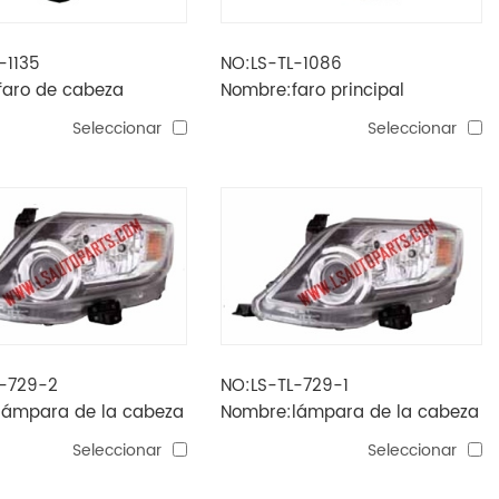
-1135
NO:LS-TL-1086
faro de cabeza
Nombre:faro principal
18
fortuner'16
Seleccionar
Seleccionar
L-729-2
NO:LS-TL-729-1
lámpara de la cabeza
Nombre:lámpara de la cabeza
er '11 lhd
hilux sw4 '12 brasil
Seleccionar
Seleccionar