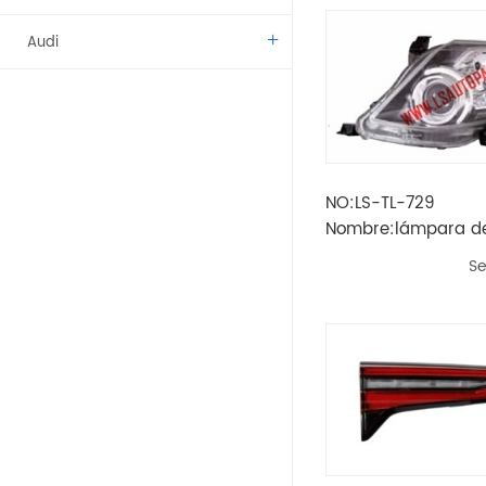
Audi
Benz
BMW
NO:LS-TL-729
Citroen
Nombre:lámpara de
fortuner '11 rhd
Dacia
Se
Fíat
Vado
Kamaz
Lada