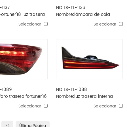
-1137
NO:LS-TL-1136
ortuner'18 luz trasera
Nombre:lámpara de cola
fortuner'18 afuera
Seleccionar
Seleccionar
L-1089
NO:LS-TL-1088
aro trasero fortuner'16
Nombre:luz trasera interna
fortuner'16
Seleccionar
Seleccionar
>>
Última Página