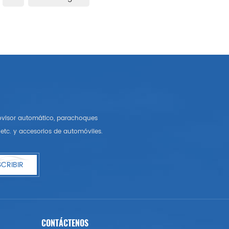
rovisor automático, parachoques
etc. y accesorios de automóviles.
CRIBIR
CONTÁCTENOS