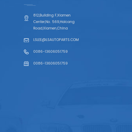
812,Building F,Xiamen
Center,No. 569,Haicang
Road,Xiamen,China
LSLEE@LSAUTOPARTS.COM
0086-13606051759
0086-13606051759