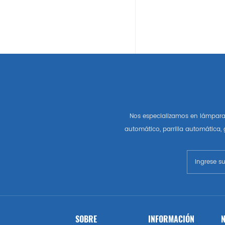
Auto Partes Americanas
Gm
Chevrolet
Chrysler
Nos especializamos en lámpara 
Autopartes Del Mercado De
automático, parrilla automática,
Estados Unidos
Esquivar
Gmc
Vado
SOBRE
INFORMACIÓN
N