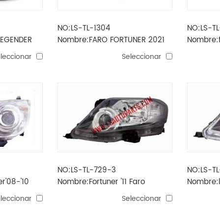
NO:LS-TL-1304
NO:LS-TL
LEGENDER
Nombre:FARO FORTUNER 2021
Nombre:
fortuner'
leccionar
Seleccionar
NO:LS-TL-729-3
NO:LS-T
r'08-'10
Nombre:Fortuner '11 Faro
Nombre:
eléctrica
de fortun
leccionar
Seleccionar