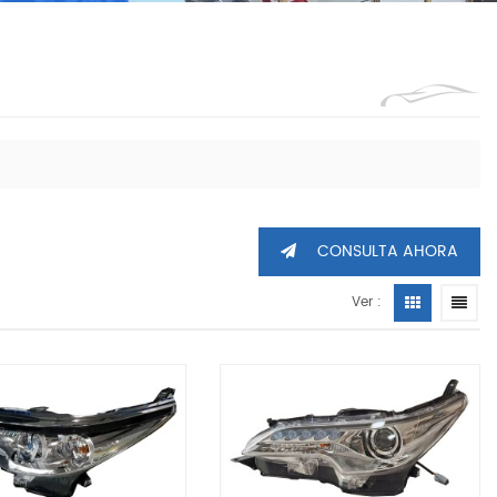
1360605
CONSULTA AHORA
Ver :