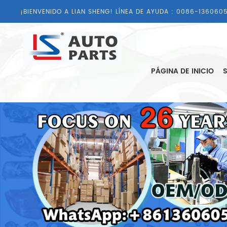
¡BIENVENIDO A LIAN SHENG! LÍNEA DE AYUDA :
0086-1360605
PÁGINA DE INICIO