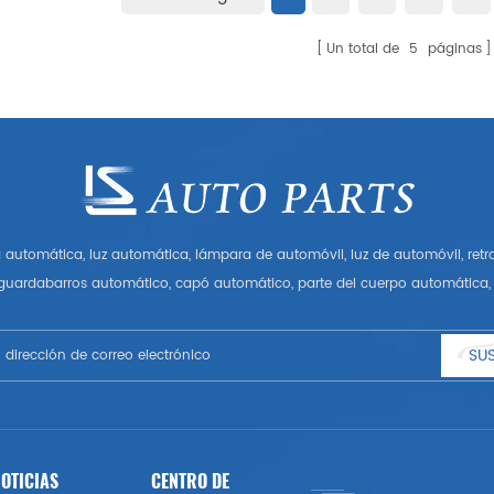
Un total de
5
páginas
automática, luz automática, lámpara de automóvil, luz de automóvil, ret
 guardabarros automático, capó automático, parte del cuerpo automática, 
Tener muchas piezas de automóviles para Audi, VW, Benz, BMW
SUS
OTICIAS
CENTRO DE