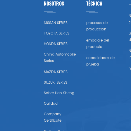
NOSOTROS
TÉCNICA
Toyota
N
Honda
c
NISSAN SERIES
procesos de
producción
TOYOTA SERIES
ú
Nissan (estados Unidos)
d
embalaje del
HONDA SERIES
producto
Chevrolet (estados Unidos)
N
China Automobile
I
capacidades de
Series
Subaru
prueba
n
MAZDA SERIES
Mazda (estados Unidos)
SUZUKI SERIES
Mitsubishi (estados Unidos)
Sobre Lian Sheng
Calidad
Hyundai （estados Unidos)
Company
Certificate
Chrysler Estados Unidos