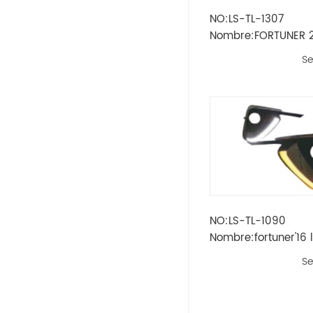
NO:LS-TL-1307
Opel
Nombre:FORTUNER 2
TRASERO INTERIOR
Se
Peugeot
Skoda
Rueda
Renault
Volvo
NO:LS-TL-1090
Nombre:fortuner'16 l
Vw
diurna
Se
Ikco
Land Rover