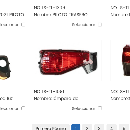
NO:LS-TL-1306
NO:LS-TL
021 PILOTO
Nombre:PILOTO TRASERO
Nombre:F
FORTUNER 2021 EXTERIOR
dentro
leccionar
Seleccionar
NO:LS-TL-1091
NO:LS-T
ed luz
Nombre:lámpara de
Nombre:f
parachoques trasero
leccionar
Seleccionar
fortuner'16
Primera Página
1
2
3
4
5