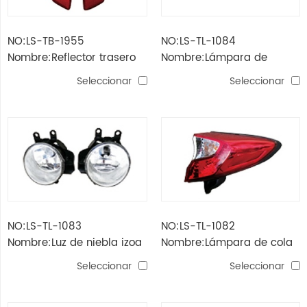
NO:LS-TB-1955
NO:LS-TL-1084
Nombre:Reflector trasero
Nombre:Lámpara de
izoa (ch-r) '18
parachoques trasero izoa
Seleccionar
Seleccionar
(ch-r) '18
NO:LS-TL-1083
NO:LS-TL-1082
Nombre:Luz de niebla izoa
Nombre:Lámpara de cola
(ch-r) '18
izoa (ch-r) '18 exterior
Seleccionar
Seleccionar