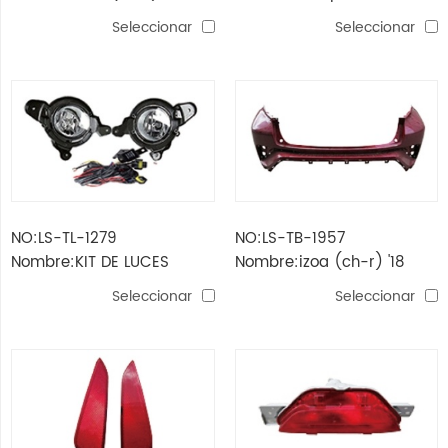
faro de clase alta
cabeza izoa (ch-r) '18
Seleccionar
Seleccionar
NO:LS-TL-1279
NO:LS-TB-1957
Nombre:KIT DE LUCES
Nombre:izoa (ch-r) '18
ANTINIEBLA CH-R 2016
parachoques trasero
Seleccionar
Seleccionar