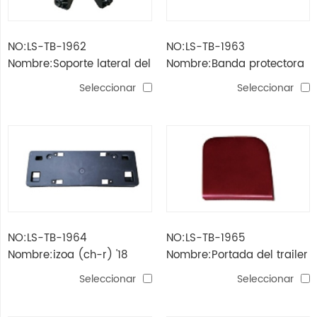
NO:LS-TB-1962
NO:LS-TB-1963
Nombre:Soporte lateral del
Nombre:Banda protectora
parachoques trasero izoa
de parachoques delantero
Seleccionar
Seleccionar
(ch-r) '18
izoa (ch-r) '18
NO:LS-TB-1964
NO:LS-TB-1965
Nombre:izoa (ch-r) '18
Nombre:Portada del trailer
placa de licencia
de izoa (ch-r) '18.
Seleccionar
Seleccionar