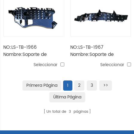
NO:LS-TB-1966
NO:LS-TB-1967
Nombre:Soporte de
Nombre:Soporte de
parachoques delantero
parachoques trasero izoa
Seleccionar
Seleccionar
izoa (ch-r) '18
(ch-r) '18
Primera Página
1
2
3
>>
Última Página
Un total de
3
páginas