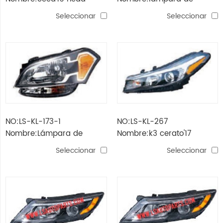
lamp led
cabeza ceed'16
Seleccionar
Seleccionar
NO:LS-KL-173-1
NO:LS-KL-267
Nombre:Lámpara de
Nombre:k3 cerato'17
cabeza soul'11 (negra)
cabeza lampara led
Seleccionar
Seleccionar
esquina amarilla