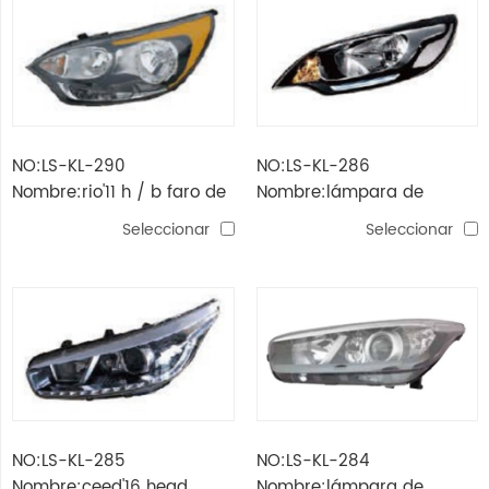
NO:LS-KL-290
NO:LS-KL-286
Nombre:rio'11 h / b faro de
Nombre:lámpara de
5 puertas con esquina
cabeza rio'15 (middel
Seleccionar
Seleccionar
amarilla
east) led
NO:LS-KL-285
NO:LS-KL-284
Nombre:ceed'16 head
Nombre:lámpara de