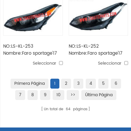
NO:LS-KL-253
NO:LS-KL-252
Nombre:Faro sportage'17
Nombre:Faro sportage'17
Seleccionar
Seleccionar
Primera Página
1
2
3
4
5
6
7
8
9
10
>>
Última Página
Un total de
64
páginas