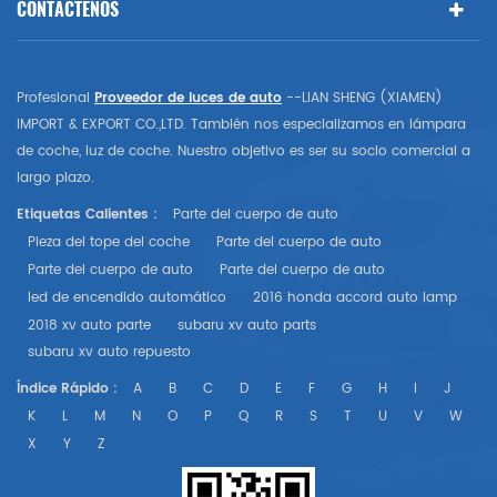
CONTÁCTENOS
Profesional
Proveedor de luces de auto
--LIAN SHENG (XIAMEN)
IMPORT & EXPORT CO.,LTD. También nos especializamos en lámpara
de coche, luz de coche. Nuestro objetivo es ser su socio comercial a
largo plazo.
Etiquetas Calientes :
Parte del cuerpo de auto
Pieza del tope del coche
Parte del cuerpo de auto
Parte del cuerpo de auto
Parte del cuerpo de auto
led de encendido automático
2016 honda accord auto lamp
2018 xv auto parte
subaru xv auto parts
subaru xv auto repuesto
Índice Rápido :
A
B
C
D
E
F
G
H
I
J
K
L
M
N
O
P
Q
R
S
T
U
V
W
X
Y
Z