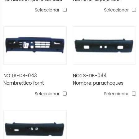
tico
Seleccionar
Seleccionar
NO:LS-DB-043
NO:LS-DB-044
Nombre:tico fornt
Nombre:parachoques
parachoques
trasero tico (dos agujeros)
Seleccionar
Seleccionar