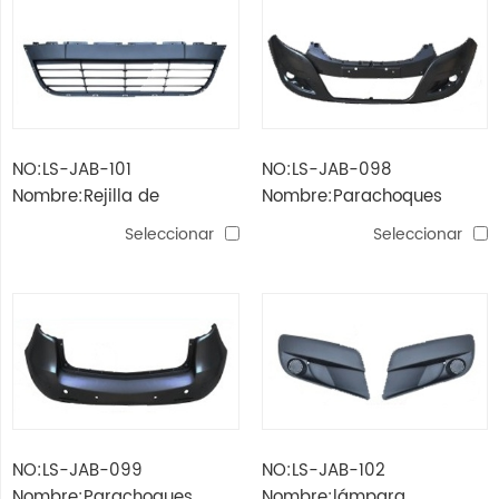
NO:LS-JAB-101
NO:LS-JAB-098
Nombre:Rejilla de
Nombre:Parachoques
parachoques j6 h / b 5d
delantero j6 h / b 5d
Seleccionar
Seleccionar
NO:LS-JAB-099
NO:LS-JAB-102
Nombre:Parachoques
Nombre:lámpara