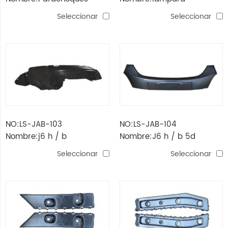
trasero j6 h / b 5d
antiniebla j6 h / b 5d
Seleccionar
Seleccionar
NO:LS-JAB-103
NO:LS-JAB-104
Nombre:j6 h / b
Nombre:J6 h / b 5d
guardabarros interior 5d
tablero delantero
Seleccionar
Seleccionar