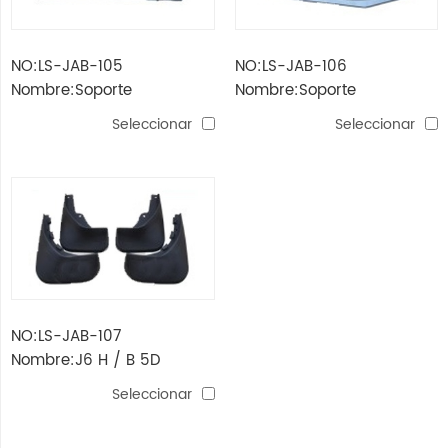
NO:LS-JAB-105
NO:LS-JAB-106
Nombre:Soporte
Nombre:Soporte
parachoques delantero j6
parachoques trasero j6 h /
Seleccionar
Seleccionar
h / b 5d
b 5d
NO:LS-JAB-107
Nombre:J6 H / B 5D
guardabarros
Seleccionar