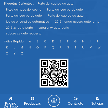
Etiquetas Calientes :
Parte del cuerpo de auto
Pieza del tope del coche
Parte del cuerpo de auto
Parte del cuerpo de auto
Parte del cuerpo de auto
led de encendido automático
2016 honda accord auto lamp
2018 xv auto parte
subaru xv auto parts
subaru xv auto repuesto
Índice Rápido :
A
B
C
D
E
F
G
H
I
J
K
L
M
N
O
P
Q
R
S
T
U
V
W
X
Y
Z
Página
Productos
Contacto
Noticias
De Inicio