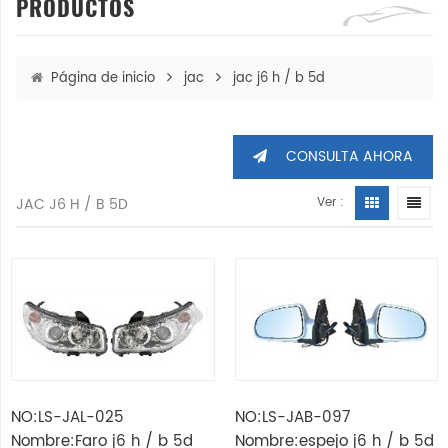
PRODUCTOS
Página de inicio
jac
jac j6 h / b 5d
CONSULTA AHORA
JAC J6 H / B 5D
Ver :
NO:LS-JAL-025
NO:LS-JAB-097
Nombre:Faro j6 h / b 5d
Nombre:espejo j6 h / b 5d