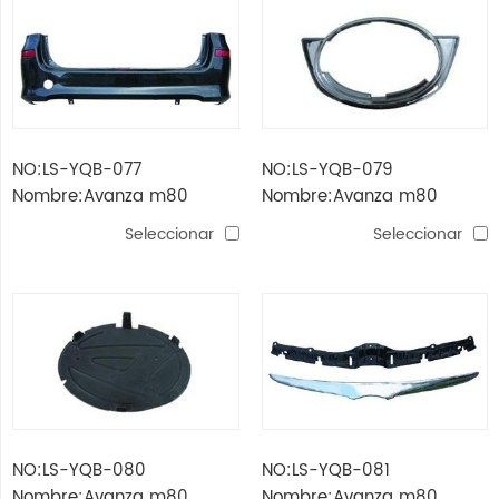
NO:LS-YQB-077
NO:LS-YQB-079
Nombre:Avanza m80
Nombre:Avanza m80
(xenia) '07 parachoques
(xenia) '07 logo funda
Seleccionar
Seleccionar
trasero
NO:LS-YQB-080
NO:LS-YQB-081
Nombre:Avanza m80
Nombre:Avanza m80