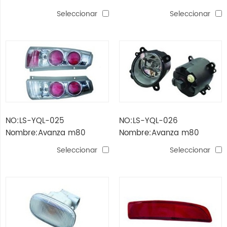
(xenia) '07 Faro
(xenia) '07 espejo
Seleccionar
Seleccionar
NO:LS-YQL-025
NO:LS-YQL-026
Nombre:Avanza m80
Nombre:Avanza m80
(xenia) '07 lámpara de
(xenia) '07 faro antiniebla
Seleccionar
Seleccionar
cola