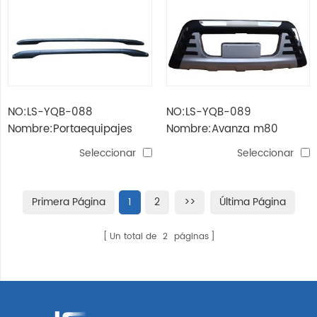
NO:LS-YQB-088
NO:LS-YQB-089
Nombre:Portaequipajes
Nombre:Avanza m80
avanza m80 (xenia) '07
(xenia) '07 protector de
Seleccionar
Seleccionar
parachoques delantero
Primera Página
1
2
>>
Última Página
Un total de
2
páginas