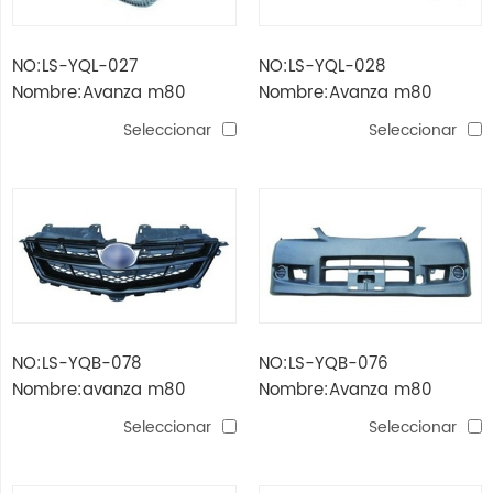
NO:LS-YQL-027
NO:LS-YQL-028
Nombre:Avanza m80
Nombre:Avanza m80
(xenia) '07 lámpara lateral
(xenia) '07 lámpara de
Seleccionar
Seleccionar
parachoques trasero
NO:LS-YQB-078
NO:LS-YQB-076
Nombre:avanza m80
Nombre:Avanza m80
(xenia) '07 parrilla
(xenia) '07 parachoques
Seleccionar
Seleccionar
delantero