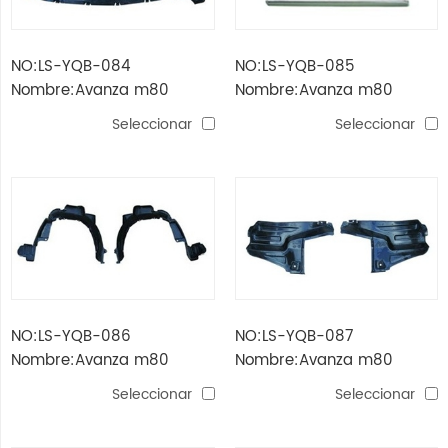
NO:LS-YQB-084
NO:LS-YQB-085
Nombre:Avanza m80
Nombre:Avanza m80
(xenia) '07 soporte de
(xenia) '07 moldura
Seleccionar
Seleccionar
parachoques trasero
NO:LS-YQB-086
NO:LS-YQB-087
Nombre:Avanza m80
Nombre:Avanza m80
(xenia) '07 guardabarros
(xenia) '07 guardabarros
Seleccionar
Seleccionar
interior delantero
interior trasero