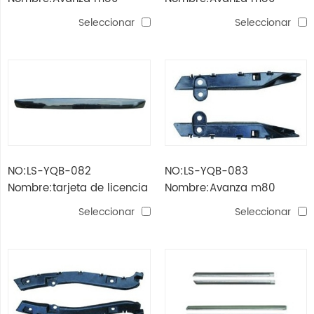
(xenia) '07 logo base
(xenia) '07 moldura
Seleccionar
Seleccionar
capucha
NO:LS-YQB-082
NO:LS-YQB-083
Nombre:tarjeta de licencia
Nombre:Avanza m80
avanza m80 (xenia) '07
(xenia) '07 soporte de
Seleccionar
Seleccionar
parachoques delantero