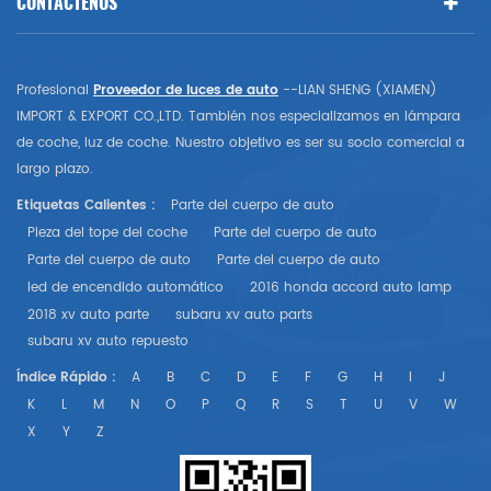
CONTÁCTENOS
Profesional
Proveedor de luces de auto
--LIAN SHENG (XIAMEN)
IMPORT & EXPORT CO.,LTD. También nos especializamos en lámpara
de coche, luz de coche. Nuestro objetivo es ser su socio comercial a
largo plazo.
Etiquetas Calientes :
Parte del cuerpo de auto
Pieza del tope del coche
Parte del cuerpo de auto
Parte del cuerpo de auto
Parte del cuerpo de auto
led de encendido automático
2016 honda accord auto lamp
2018 xv auto parte
subaru xv auto parts
subaru xv auto repuesto
Índice Rápido :
A
B
C
D
E
F
G
H
I
J
K
L
M
N
O
P
Q
R
S
T
U
V
W
X
Y
Z