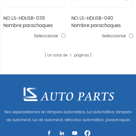
NO:LS-HDUSB-039
NO:LS-HDUSB-040
Nombre:parachoques
Nombre:parachoques
delantero crosstour'10 usa
trasero crosstour'10 usa
Seleccionar
Seleccionar
(superior)
Un total de
1
páginas
Nos especializamos en lámpara automática, luz automática, lámpara
de automóvil, luz de automóvil, retrovisor automático, parachoques
automático, parrilla automática, guardabarros automático, capó
automático, parte del cuerpo automática, etc. y accesorios de