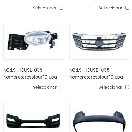
crosstour'10 usa
crosstour'11- usa lámpara
Seleccionar
Seleccionar
led (h1 / h1 / wy21w / led)
NO:LS-HDUSL-035
NO:LS-HDUSB-038
Nombre:crosstour'10 usa
Nombre:crosstour'10 usa
faro antiniebla
grille
Seleccionar
Seleccionar