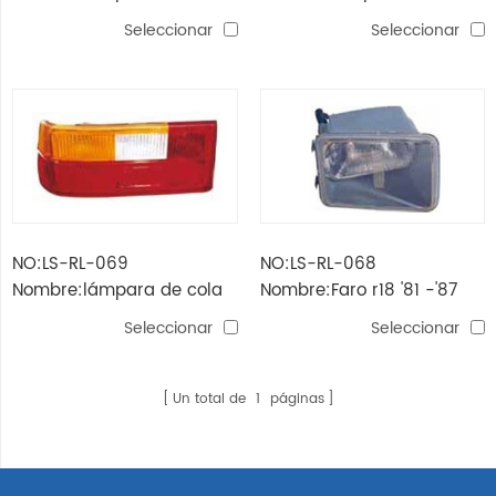
esquina r18 '81 -'87
esquina r18 '81 -'87
Seleccionar
Seleccionar
(blanca)
(amarilla)
NO:LS-RL-069
NO:LS-RL-068
Nombre:lámpara de cola
Nombre:Faro r18 '81 -'87
r18 '81 -'87
Seleccionar
Seleccionar
Un total de
1
páginas