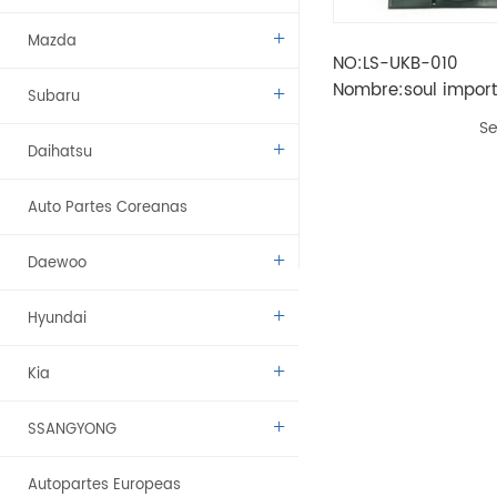
Mazda
NO:LS-UKB-010
Nombre:soul import 1.
Subaru
usa fan assy para 
Se
Daihatsu
Auto Partes Coreanas
Daewoo
Hyundai
Kia
SSANGYONG
Autopartes Europeas