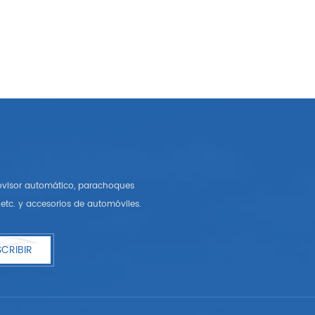
rovisor automático, parachoques
etc. y accesorios de automóviles.
CRIBIR