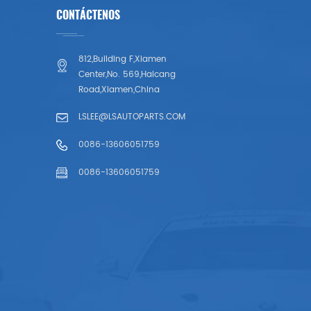
CONTÁCTENOS
812,Building F,Xiamen
Center,No. 569,Haicang
Road,Xiamen,China
LSLEE@LSAUTOPARTS.COM
0086-13606051759
0086-13606051759