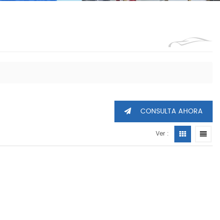
1360605
CONSULTA AHORA
Ver :