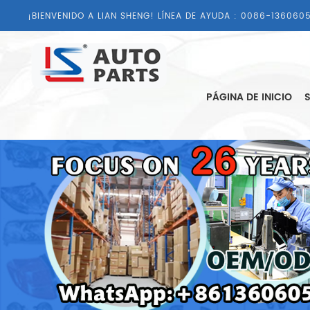
¡BIENVENIDO A LIAN SHENG! LÍNEA DE AYUDA :
0086-1360605
PÁGINA DE INICIO