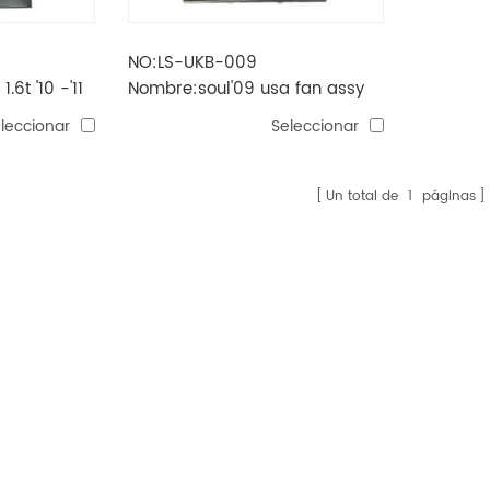
NO:LS-UKB-009
6t '10 -'11
Nombre:soul'09 usa fan assy
dual
para dual
leccionar
Seleccionar
Un total de
1
páginas