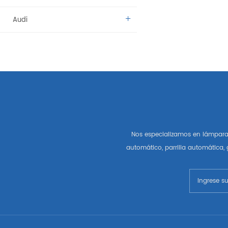
Audi
Benz
BMW
Citroen
Dacia
Nos especializamos en lámpara 
Fíat
automático, parrilla automática,
Vado
Kamaz
Lada