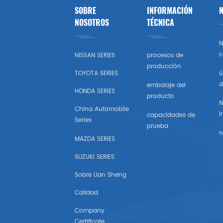
SOBRE
INFORMACIÓN
N
Opel
NOSOTROS
TÉCNICA
N
Peugeot
c
NISSAN SERIES
procesos de
producción
Skoda
TOYOTA SERIES
ú
d
embalaje del
HONDA SERIES
Rueda
producto
N
China Automobile
I
capacidades de
Renault
Series
prueba
n
MAZDA SERIES
Volvo
SUZUKI SERIES
Vw
Sobre Lian Sheng
Calidad
Ikco
Company
Land Rover
Certificate