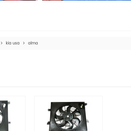
kia usa
alma