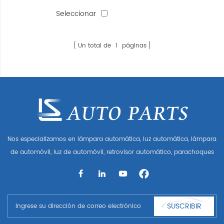
scinon xd'08-'12
Seleccionar
Un total de
1
páginas
Nos especializamos en lámpara automática, luz automática, lámpara
de automóvil, luz de automóvil, retrovisor automático, parachoques
automático, parrilla automática, guardabarros automático, capó
automático, parte del cuerpo automática, etc. y accesorios de
automóviles. Tener muchas piezas de automóviles para Audi, VW,
Benz, BMW
SUSCRIBIR