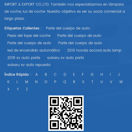
IMPORT & EXPORT CO.,LTD. También nos especializamos en lámpara
de coche, luz de coche. Nuestro objetivo es ser su socio comercial a
largo plazo.
Etiquetas Calientes :
Parte del cuerpo de auto
Pieza del tope del coche
Parte del cuerpo de auto
Parte del cuerpo de auto
Parte del cuerpo de auto
led de encendido automático
2016 honda accord auto lamp
2018 xv auto parte
subaru xv auto parts
subaru xv auto repuesto
Índice Rápido :
A
B
C
D
E
F
G
H
I
J
K
L
M
N
O
P
Q
R
S
T
U
V
W
X
Y
Z