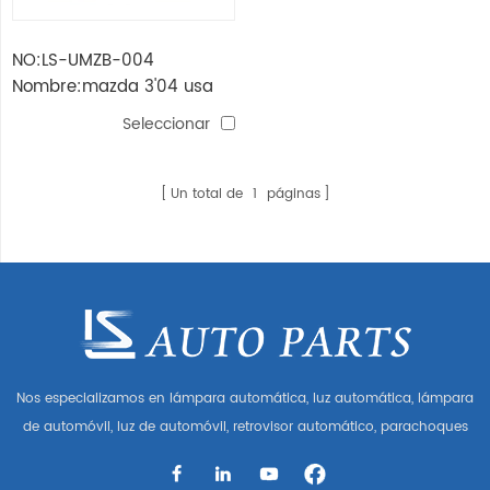
NO:LS-UMZB-004
Nombre:mazda 3'04 usa
fan assy para dual
Seleccionar
Un total de
1
páginas
Nos especializamos en lámpara automática, luz automática, lámpara
de automóvil, luz de automóvil, retrovisor automático, parachoques
automático, parrilla automática, guardabarros automático, capó
automático, parte del cuerpo automática, etc. y accesorios de