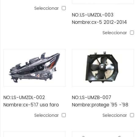
EE. UU.
Seleccionar
NO:LS-UMZDL-003
Nombre:cx-5 2012-2014
usa lámpara de cabeza
Seleccionar
hid
NO:LS-UMZDL-002
NO:LS-UMZB-007
Nombre:cx-5'17 usa faro
Nombre:protege '95 -'98
delantero
usa ventilador para
Seleccionar
Seleccionar
radiador