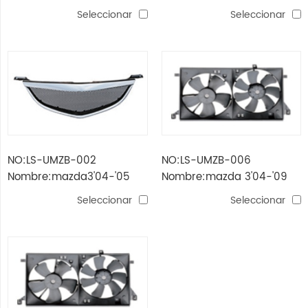
rejilla negro
usa ventilador para
Seleccionar
Seleccionar
condensador
NO:LS-UMZB-002
NO:LS-UMZB-006
Nombre:mazda3'04-'05
Nombre:mazda 3'04-'09
parrilla cromada
usa ventilador para dual
Seleccionar
Seleccionar