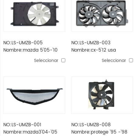
NO:LS-UMZB-005
NO:LS-UMZB-003
Nombre:mazda 5'05-'10
Nombre:cx-5'12 usa
usa ventilador para dual
ventilador para dual
Seleccionar
Seleccionar
NO:LS-UMZB-001
NO:LS-UMZB-008
Nombre:mazda3'04-'05
Nombre:protege '95 -'98