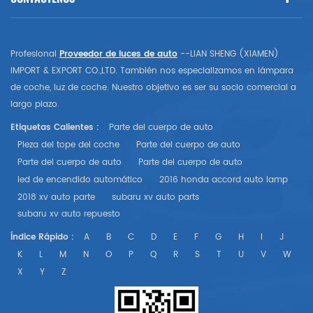
Profesional
Proveedor de luces de auto
--LIAN SHENG (XIAMEN)
IMPORT & EXPORT CO.,LTD. También nos especializamos en lámpara
de coche, luz de coche. Nuestro objetivo es ser su socio comercial a
largo plazo.
Etiquetas Calientes :
Parte del cuerpo de auto
Pieza del tope del coche
Parte del cuerpo de auto
Parte del cuerpo de auto
Parte del cuerpo de auto
led de encendido automático
2016 honda accord auto lamp
2018 xv auto parte
subaru xv auto parts
subaru xv auto repuesto
Índice Rápido :
A
B
C
D
E
F
G
H
I
J
K
L
M
N
O
P
Q
R
S
T
U
V
W
X
Y
Z