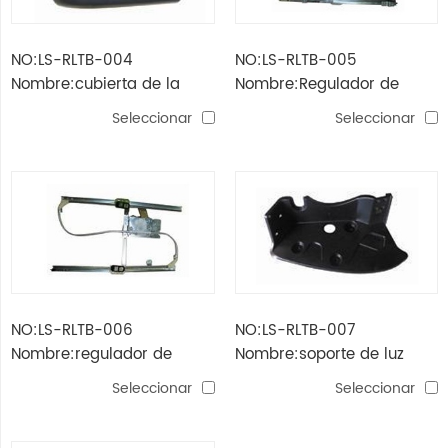
NO:LS-RLTB-004
NO:LS-RLTB-005
Nombre:cubierta de la
Nombre:Regulador de
esquina kerax
ventana kerax con motor
Seleccionar
Seleccionar
NO:LS-RLTB-006
NO:LS-RLTB-007
Nombre:regulador de
Nombre:soporte de luz
ventana kerax sin motor
kerax
Seleccionar
Seleccionar