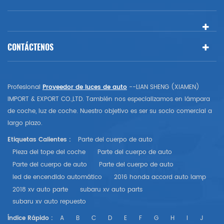
CONTÁCTENOS
Profesional
Proveedor de luces de auto
--LIAN SHENG (XIAMEN)
IMPORT & EXPORT CO.,LTD. También nos especializamos en lámpara
de coche, luz de coche. Nuestro objetivo es ser su socio comercial a
largo plazo.
Etiquetas Calientes :
Parte del cuerpo de auto
Pieza del tope del coche
Parte del cuerpo de auto
Parte del cuerpo de auto
Parte del cuerpo de auto
led de encendido automático
2016 honda accord auto lamp
2018 xv auto parte
subaru xv auto parts
subaru xv auto repuesto
Índice Rápido :
A
B
C
D
E
F
G
H
I
J