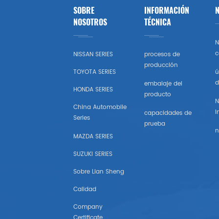
SOBRE
INFORMACIÓN
N
Opel
NOSOTROS
TÉCNICA
N
Peugeot
c
NISSAN SERIES
procesos de
producción
Skoda
TOYOTA SERIES
ú
d
embalaje del
HONDA SERIES
Rueda
producto
N
China Automobile
I
capacidades de
Renault
Series
prueba
n
MAZDA SERIES
Volvo
SUZUKI SERIES
Vw
Sobre Lian Sheng
Calidad
Ikco
Company
Land Rover
Certificate