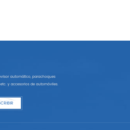
rovisor automático, parachoques
etc. y accesorios de automóviles.
CRIBIR