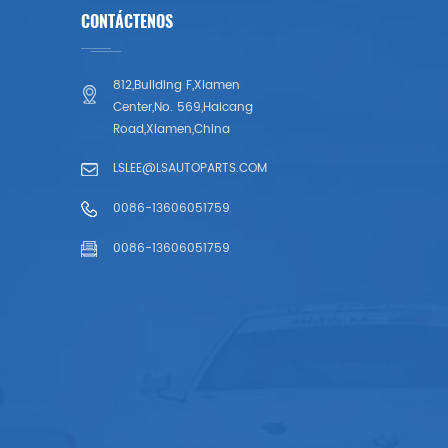
CONTÁCTENOS
812,Building F,Xiamen
Center,No. 569,Haicang
Road,Xiamen,China
LSLEE@LSAUTOPARTS.COM
0086-13606051759
0086-13606051759