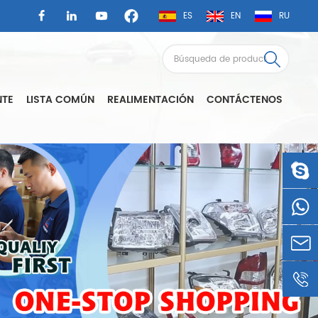
ES
EN
RU
NTE
LISTA COMÚN
REALIMENTACIÓN
CONTÁCTENOS
LSAUTO
0086-
1360605
LSLEE@
0086-