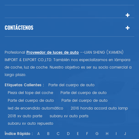
CONTÁCTENOS
Profesional
Proveedor de luces de auto
--LIAN SHENG (XIAMEN)
IMPORT & EXPORT CO.,LTD. También nos especializamos en lámpara
de coche, luz de coche. Nuestro objetivo es ser su socio comercial a
largo plazo.
Etiquetas Calientes :
Parte del cuerpo de auto
Pieza del tope del coche
Parte del cuerpo de auto
Parte del cuerpo de auto
Parte del cuerpo de auto
led de encendido automático
2016 honda accord auto lamp
2018 xv auto parte
subaru xv auto parts
subaru xv auto repuesto
Índice Rápido :
A
B
C
D
E
F
G
H
I
J