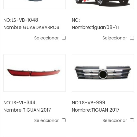
NO:LS-VB-1048
NO:
Nombre:GUARDABARROS
Nombre:tiguan'08-'11
INTERIOR TIGUAN 2008-
Seleccionar
Seleccionar
2017
NO:LS-VL-344
NO:LS-VB-999
Nombre:TIGUAN 2017
Nombre:TIGUAN 2017
PARACHOQUES TRASERO
PARRILLA
Seleccionar
Seleccionar
LÁMPARA