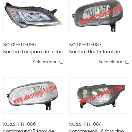
NO:LS-FTL-096
NO:LS-FTL-087
Nombre:Lámpara de techo
Nombre:Uno'15 farol de
ducato'14
tipo brasil
Seleccionar
Seleccionar
NO:LS-FTL-086
NO:LS-FTL-084
Nombre:Uno'15 farol de
Nombre:Mobi'16 faro tipo