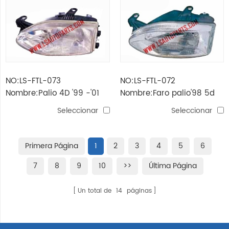
NO:LS-FTL-073
NO:LS-FTL-072
Nombre:Palio 4D '99 -'01
Nombre:Faro palio'98 5d
Faro
Seleccionar
Seleccionar
Primera Página
1
2
3
4
5
6
7
8
9
10
>>
Última Página
Un total de
14
páginas