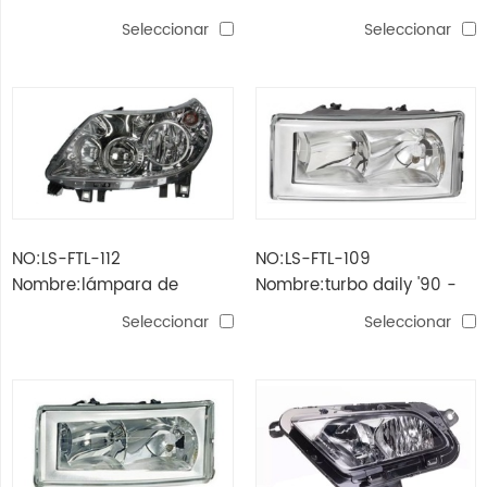
ARGO'18/CRONOS '18
ARGO'18/CRONOS '18
Seleccionar
Seleccionar
NO:LS-FTL-112
NO:LS-FTL-109
Nombre:lámpara de
Nombre:turbo daily '90 -
cabeza ducato 2014-2016
'00 faro eléctrico
Seleccionar
Seleccionar
(modelo antiguo)