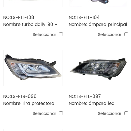
NO:LS-FTL-108
NO:LS-FTL-104
Nombre:turbo daily '90 -
Nombre:lámpara principal
'00 manual de faro
toro'16
Seleccionar
Seleccionar
delantero
NO:LS-FTB-096
NO:LS-FTL-097
Nombre:Tira protectora
Nombre:lámpara led
ducato'06-'14
ducato'14 led
Seleccionar
Seleccionar