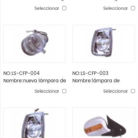
Seleccionar
Seleccionar
NO:LS-CFP-004
NO:LS-CFP-003
Nombre:nueva lámpara de
Nombre:lámpara de
parachoques aoling
esquina Aoling (amarilla,
Seleccionar
Seleccionar
blanca, doble lámpara)