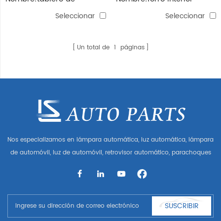
defensa
aoling
Seleccionar
Seleccionar
Un total de
1
páginas
Nos especializamos en lámpara automática, luz automática, lámpara
de automóvil, luz de automóvil, retrovisor automático, parachoques
automático, parrilla automática, guardabarros automático, capó
automático, parte del cuerpo automática, etc. y accesorios de
automóviles. Tener muchas piezas de automóviles para Audi, VW,
Benz, BMW
SUSCRIBIR