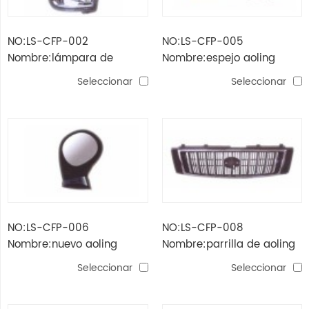
NO:LS-CFP-002
NO:LS-CFP-005
Nombre:lámpara de
Nombre:espejo aoling
esquina aoling (amarilla,
Seleccionar
Seleccionar
blanca, sigle-lamp)
NO:LS-CFP-006
NO:LS-CFP-008
Nombre:nuevo aoling
Nombre:parrilla de aoling
leafage board espejo
Seleccionar
Seleccionar