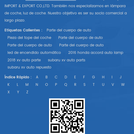
IMPORT & EXPORT CO.,LTD. También nos especializamos en lámpara
de coche, luz de coche. Nuestro objetivo es ser su socio comercial a
largo plazo.
Etiquetas Calientes :
Parte del cuerpo de auto
Pieza del tope del coche
Parte del cuerpo de auto
Parte del cuerpo de auto
Parte del cuerpo de auto
led de encendido automático
2016 honda accord auto lamp
2018 xv auto parte
subaru xv auto parts
subaru xv auto repuesto
Índice Rápido :
A
B
C
D
E
F
G
H
I
J
K
L
M
N
O
P
Q
R
S
T
U
V
W
X
Y
Z