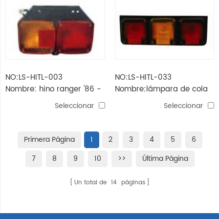
NO:LS-HITL-003
NO:LS-HITL-033
Nombre: hino ranger '86 -
Nombre:lámpara de cola
'95 luz trasera
Seleccionar
Seleccionar
Primera Página
1
2
3
4
5
6
7
8
9
10
>>
Última Página
Un total de
14
páginas