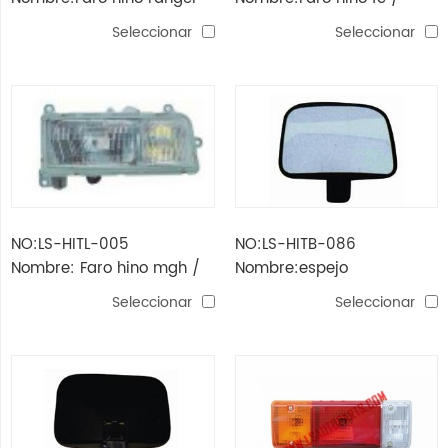
fd fg gh / mega '03
mfb'96
Seleccionar
Seleccionar
NO:LS-HITL-005
NO:LS-HITB-086
Nombre: Faro hino mgh /
Nombre:espejo
mfg'90
Seleccionar
Seleccionar