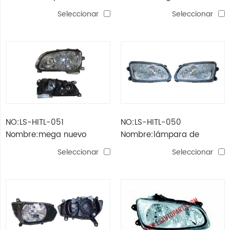
cabeza dutro 2018
guardabosques vilidus
Seleccionar
Seleccionar
lámpara de cabeza (hid)
NO:LS-HITL-051
NO:LS-HITL-050
Nombre:mega nuevo
Nombre:lámpara de
guardabosques vilidus
cabeza mega new ranger
Seleccionar
Seleccionar
lámpara de cabeza (hid)
vilidus (cristal)