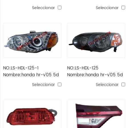
cabeza negra lampara led
Seleccionar
Seleccionar
NO:LS-HDL-125-1
NO:LS-HDL-125
Nombre:honda hr-v'05 5d
Nombre:honda hr-v'05 5d
Faro blanca led
faro negro
Seleccionar
Seleccionar