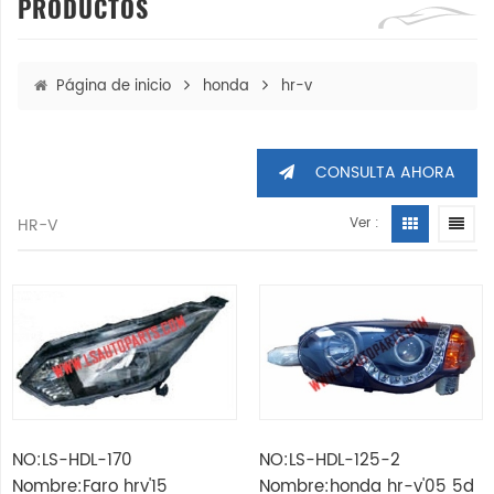
PRODUCTOS
Página de inicio
honda
hr-v
CONSULTA AHORA
HR-V
Ver :
NO:LS-HDL-170
NO:LS-HDL-125-2
Nombre:Faro hrv'15
Nombre:honda hr-v'05 5d