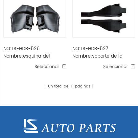
NO:LS-HDB-526
NO:LS-HDB-527
Nombre:esquina del
Nombre:soporte de la
parachoques trasero xrv'15
lámpara de cabeza xrv'15
Seleccionar
Seleccionar
Un total de
1
páginas