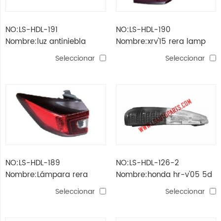
NO:LS-HDL-191
NO:LS-HDL-190
Nombre:luz antiniebla
Nombre:xrv'15 rera lamp
trasera xrv'15
interior
Seleccionar
Seleccionar
NO:LS-HDL-189
NO:LS-HDL-126-2
Nombre:Lámpara rera
Nombre:honda hr-v'05 5d
xrv'15 afuera
humo cola lampara led
Seleccionar
Seleccionar