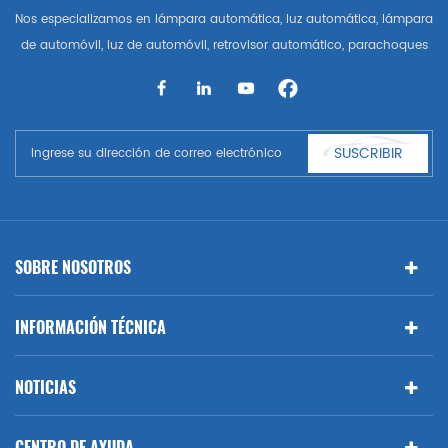
Nos especializamos en lámpara automática, luz automática, lámpara
de automóvil, luz de automóvil, retrovisor automático, parachoques
automático, parrilla automática, guardabarros automático, capó
automático, parte del cuerpo automática, etc. y accesorios de
automóviles. Tener muchas piezas de automóviles para Audi, VW,
Benz, BMW
SUSCRIBIR
SOBRE NOSOTROS
INFORMACIÓN TÉCNICA
NOTICIAS
CENTRO DE AYUDA