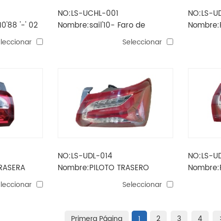
NO:LS-UCHL-001
NO:LS-U
0'88 '-' 02
Nombre:sail'10- Faro de
Nombre:
te
proyector h7 / h1 / wy21w / led
malibu X
leccionar
Seleccionar
 hb3
NO:LS-UDL-014
NO:LS-U
RASERA
Nombre:PILOTO TRASERO
Nombre:
MALIBU 2019 USA
MALIBU 
leccionar
Seleccionar
Primera Página
1
2
3
4