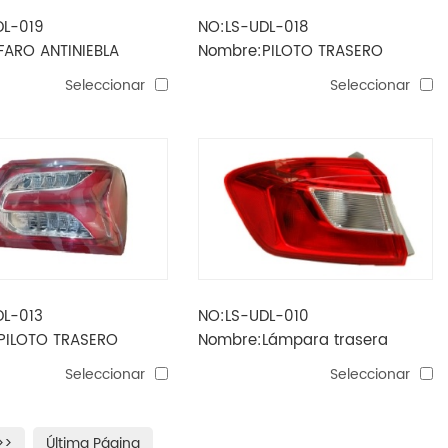
DL-019
NO:LS-UDL-018
FARO ANTINIEBLA
Nombre:PILOTO TRASERO
L 2019
malibu XL 2019
Seleccionar
Seleccionar
DL-013
NO:LS-UDL-010
PILOTO TRASERO
Nombre:Lámpara trasera
2019 USA
CRUZE 2017 EE. UU.
Seleccionar
Seleccionar
>>
Última Página