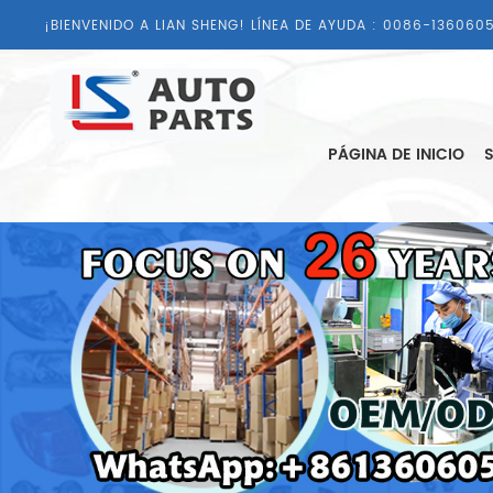
¡BIENVENIDO A LIAN SHENG! LÍNEA DE AYUDA :
0086-1360605
PÁGINA DE INICIO