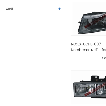
Audi
Benz
BMW
NO:LS-UCHL-007
Citroen
Nombre:cruze'11- fa
reflector claro h13 
Dacia
Se
Fíat
Vado
Kamaz
Lada