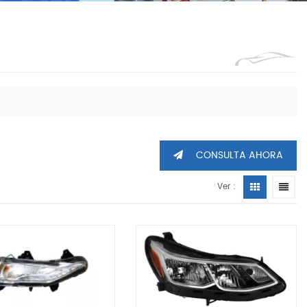
1360605
CONSULTA AHORA
Ver :