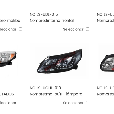
NO:LS-UDL-015
NO:LS-U
ero malibu
Nombre:linterna frontal
Nombre:
equinoccio 2018
FUNCION
leccionar
Seleccionar
MALIBU 2
NO:LS-UCHL-010
NO:LS-U
ESTADOS
Nombre:malibu'11- lámpara
Nombre:M
 DE LA
cabeza proyector h1 / h1 /
cromado 
leccionar
Seleccionar
A
7444a / led
hb3 / 31