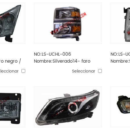
NO:LS-UCHL-006
NO:LS-U
ro negro /
Nombre:Silverado'14- faro
Nombre:S
/ 7444a
cromado / ámbar reflector h11
cromado 
leccionar
Seleccionar
/ hb3 / 7443 * 2
/ hb3 / 