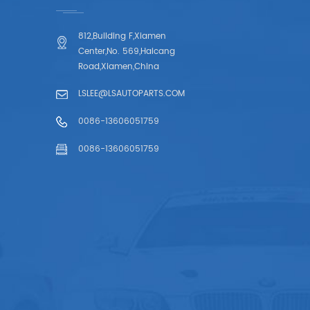
812,Building F,Xiamen
Center,No. 569,Haicang
Road,Xiamen,China
LSLEE@LSAUTOPARTS.COM
0086-13606051759
0086-13606051759