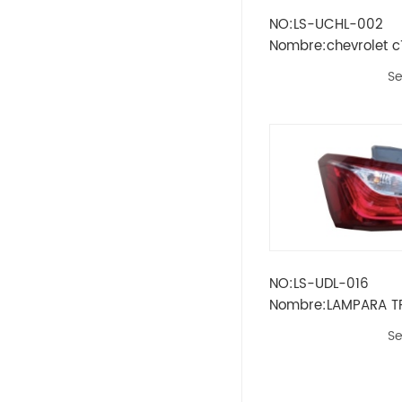
NO:LS-UCHL-002
Opel
Nombre:chevrolet c1
faro cromado / len
Se
Peugeot
transparente hb4 /
Skoda
Rueda
Renault
Volvo
NO:LS-UDL-016
Nombre:LAMPARA T
Vw
equinox 2018
Se
Ikco
Land Rover