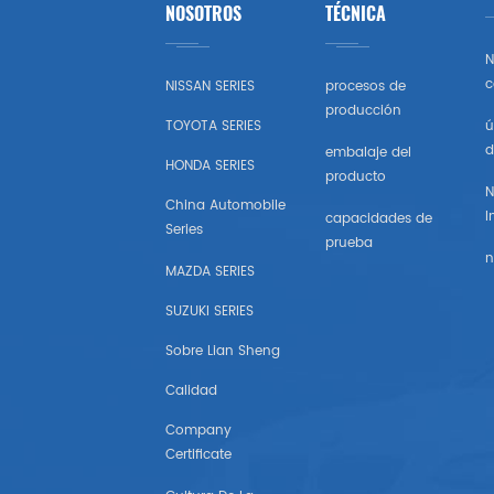
NOSOTROS
TÉCNICA
Toyota
N
Honda
c
NISSAN SERIES
procesos de
producción
TOYOTA SERIES
ú
Nissan (estados Unidos)
d
embalaje del
HONDA SERIES
producto
Chevrolet (estados Unidos)
N
China Automobile
I
capacidades de
Series
Subaru
prueba
n
MAZDA SERIES
Mazda (estados Unidos)
SUZUKI SERIES
Mitsubishi (estados Unidos)
Sobre Lian Sheng
Calidad
Hyundai （estados Unidos)
Company
Certificate
Chrysler Estados Unidos