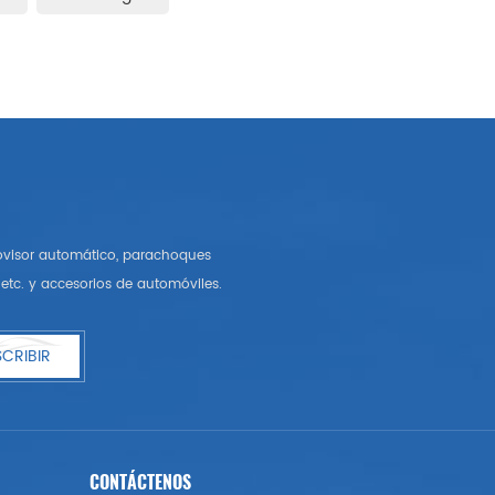
rovisor automático, parachoques
etc. y accesorios de automóviles.
CRIBIR
CONTÁCTENOS