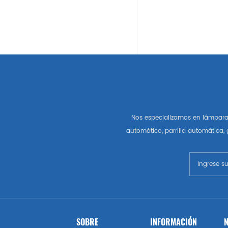
Auto Partes Americanas
Gm
Chevrolet
Chrysler
Nos especializamos en lámpara 
Autopartes Del Mercado De
automático, parrilla automática,
Estados Unidos
Esquivar
Gmc
Vado
SOBRE
INFORMACIÓN
N