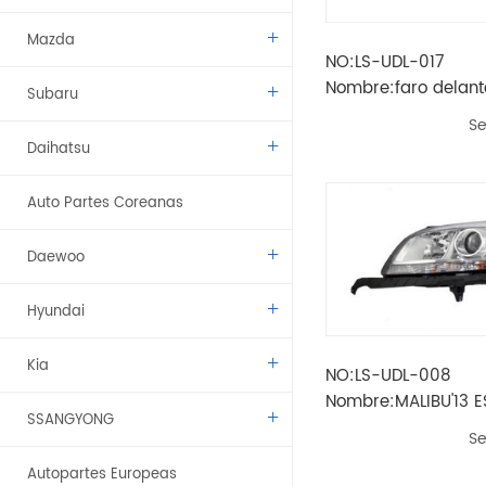
Mazda
NO:LS-UDL-017
Nombre:faro delant
Subaru
XL 2019
Se
Daihatsu
Auto Partes Coreanas
Daewoo
Hyundai
Kia
NO:LS-UDL-008
Nombre:MALIBU'13 
SSANGYONG
UNIDOS PROYECTOR
Se
LÁMPARA DE CABEZ
Autopartes Europeas