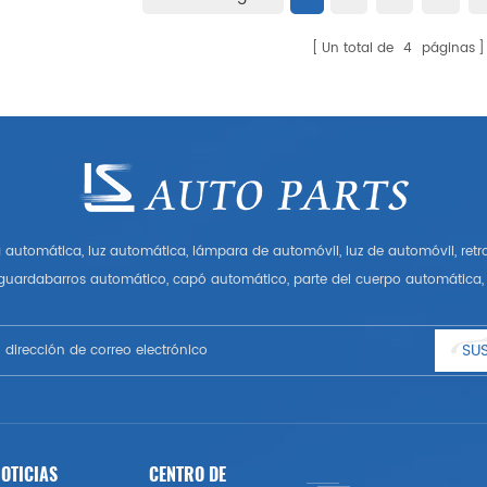
Un total de
4
páginas
automática, luz automática, lámpara de automóvil, luz de automóvil, ret
 guardabarros automático, capó automático, parte del cuerpo automática, 
Tener muchas piezas de automóviles para Audi, VW, Benz, BMW
SUS
OTICIAS
CENTRO DE