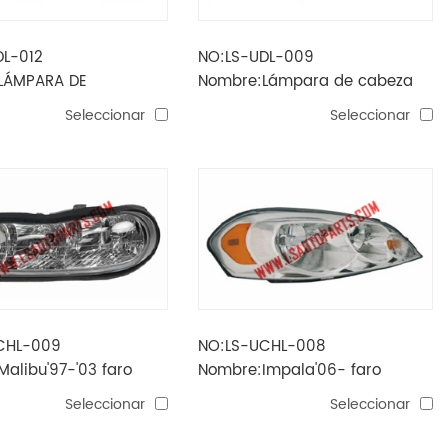
DL-012
NO:LS-UDL-009
LÁMPARA DE
Nombre:Lámpara de cabeza
AMIENTO DIURNA
CRUZE 2017 EE. UU.
Seleccionar
Seleccionar
019 EE. UU.
CHL-009
NO:LS-UCHL-008
alibu'97-'03 faro
Nombre:Impala'06- faro
/ claro lente hb4 /
cromado / ámbar reflector h11
Seleccionar
Seleccionar
57
/ h9 / 3157a / w5w