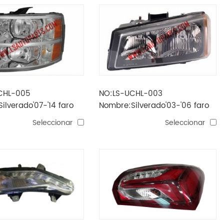
CHL-005
NO:LS-UCHL-003
ilverado'07-'14 faro
Nombre:Silverado'03-'06 faro
/ ámbar reflector h11
cromado / ámbar reflector
Seleccionar
Seleccionar
3157a * 2
hb3 / hb4