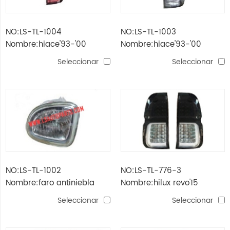
NO:LS-TL-1004
NO:LS-TL-1003
Nombre:hiace'93-'00
Nombre:hiace'93-'00
deluxe led lámpara de
deluxe lámpara de cola
Seleccionar
Seleccionar
cola b
led a
NO:LS-TL-1002
NO:LS-TL-776-3
Nombre:faro antiniebla
Nombre:hilux revo'15
funcargo'96-'99
lámpara de cola humo /
Seleccionar
Seleccionar
led