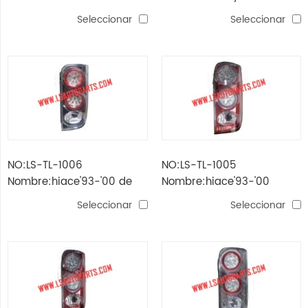
camry'15
cola led
Seleccionar
Seleccionar
NO:LS-TL-1006
NO:LS-TL-1005
Nombre:hiace'93-'00 de
Nombre:hiace'93-'00
lujo led luz trasera d
deluxe led lámpara de
Seleccionar
Seleccionar
cola c