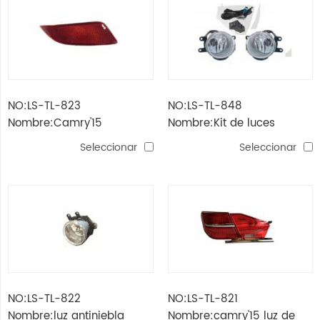
NO:LS-TL-823
NO:LS-TL-848
Nombre:Camry'15
Nombre:Kit de luces
parachoques trasero con
antiniebla camry /
Seleccionar
Seleccionar
reflector
aurion'15- (h11 12v 55w)
NO:LS-TL-822
NO:LS-TL-821
Nombre:luz antiniebla
Nombre:camry'15 luz de