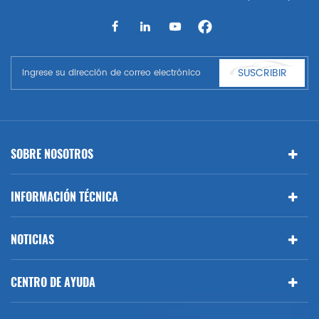
automático, parrilla automática, guardabarros automático, capó
automático, parte del cuerpo automática, etc. y accesorios de
automóviles. Tener muchas piezas de automóviles para Audi, VW,
Benz, BMW
SUSCRIBIR
SOBRE NOSOTROS
INFORMACIÓN TÉCNICA
NOTICIAS
CENTRO DE AYUDA