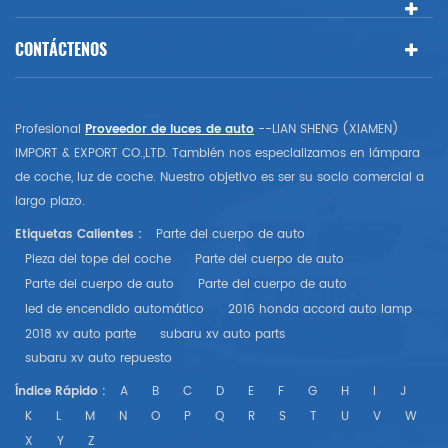
CONTÁCTENOS
Profesional
Proveedor de luces de auto
--LIAN SHENG (XIAMEN)
IMPORT & EXPORT CO.,LTD. También nos especializamos en lámpara
de coche, luz de coche. Nuestro objetivo es ser su socio comercial a
largo plazo.
Etiquetas Calientes :
Parte del cuerpo de auto
Pieza del tope del coche
Parte del cuerpo de auto
Parte del cuerpo de auto
Parte del cuerpo de auto
led de encendido automático
2016 honda accord auto lamp
2018 xv auto parte
subaru xv auto parts
subaru xv auto repuesto
Índice Rápido :
A
B
C
D
E
F
G
H
I
J
K
L
M
N
O
P
Q
R
S
T
U
V
W
X
Y
Z