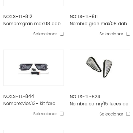
NO:LS-TL-812
NO:LS-TL-811
Nombre:gran max'08 dab
Nombre:gran max'08 dab
bas / pick up'08 luz
bas van '08 lámpara de
Seleccionar
Seleccionar
trasera
cola
NO:LS-TL-844
NO:LS-TL-824
Nombre:vios'13- kit faro
Nombre:camry'15 luces de
antiniebla (h16 12v 19w)
circulación diurna
Seleccionar
Seleccionar