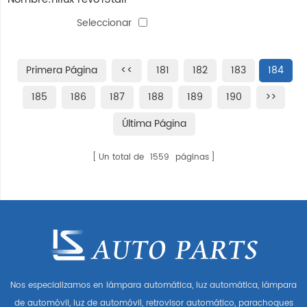
lamp mano izquierda
Seleccionar
Primera Página
<<
181
182
183
184
185
186
187
188
189
190
>>
Última Página
Un total de
1559
páginas
Nos especializamos en lámpara automática, luz automática, lámpara
de automóvil, luz de automóvil, retrovisor automático, parachoques