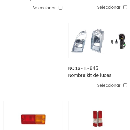
de luz antiniebla (h11-12v
raum'03
Seleccionar
Seleccionar
55w)
NO:LS-TL-845
Nombre:kit de luces
antiniebla prado fj120'03-
Seleccionar
'04 (hb4-12v 55w)