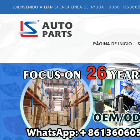
¡BIENVENIDO A LIAN SHENG! LÍNEA DE AYUDA :
0086-1360605
PÁGINA DE INICIO