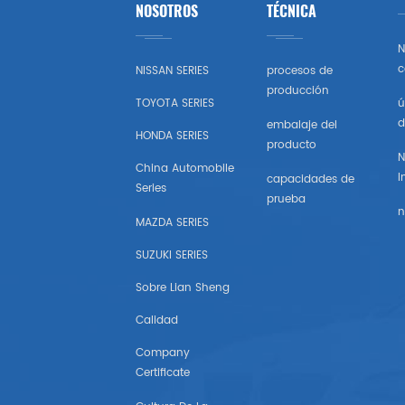
NOSOTROS
TÉCNICA
Toyota
N
Honda
c
NISSAN SERIES
procesos de
producción
TOYOTA SERIES
ú
Nissan (estados Unidos)
d
embalaje del
HONDA SERIES
producto
Chevrolet (estados Unidos)
N
China Automobile
I
capacidades de
Series
Subaru
prueba
n
MAZDA SERIES
Mazda (estados Unidos)
SUZUKI SERIES
Mitsubishi (estados Unidos)
Sobre Lian Sheng
Calidad
Hyundai （estados Unidos)
Company
Certificate
Chrysler Estados Unidos