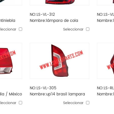
NO:LS-VL-312
NO:LS-VL
tiniebla
Nombre:lámpara de cola
Nombre:
saveiro'16 (gris)
saveiro'
leccionar
Seleccionar
NO:LS-VL-305
NO:LS-R
dia / México
Nombre:up'14 brasil lampara
Nombre:
la
de cola
lodgy'12
leccionar
Seleccionar