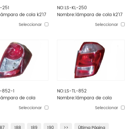
-251
NO:LS-KL-250
ámpara de cola k2'17
Nombre:lámpara de cola k2'17
ia)
(tipo rusia)
Seleccionar
Seleccionar
L-852-1
NO:LS-TL-852
lámpara de cola
Nombre:lámpara de cola
ractis'06
Seleccionar
Seleccionar
187
188
189
190
>>
Última Página