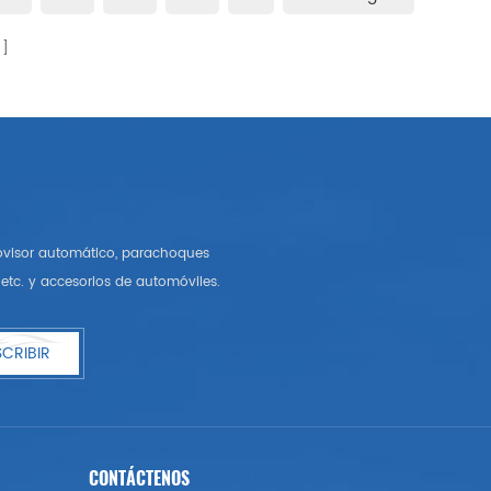
rovisor automático, parachoques
etc. y accesorios de automóviles.
CRIBIR
CONTÁCTENOS