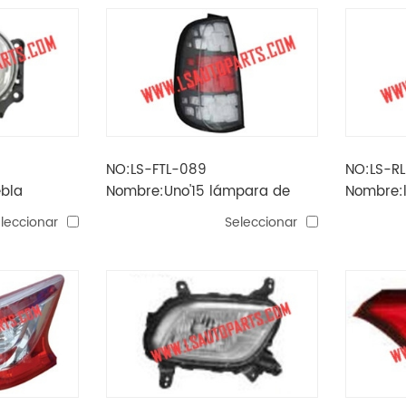
NO:LS-FTL-089
NO:LS-R
ebla
Nombre:Uno'15 lámpara de
Nombre:l
cola tipo brasil
latinoame
leccionar
Seleccionar
duster'16