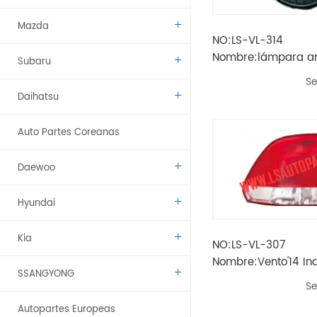
Mazda
NO:LS-VL-314
Nombre:lámpara an
Subaru
spacefox / suran /
Se
spacecross'15
Daihatsu
Auto Partes Coreanas
Daewoo
Hyundai
Kia
NO:LS-VL-307
Nombre:Vento'14 In
SSANGYONG
tipo lámpara de co
Se
Autopartes Europeas