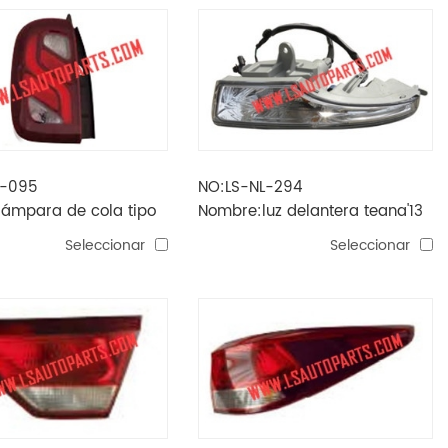
L-095
NO:LS-NL-294
ámpara de cola tipo
Nombre:luz delantera teana'13
ricano duster'13-'17 /
Seleccionar
Seleccionar