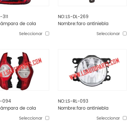
-311
NO:LS-DL-269
lámpara de cola
Nombre:faro antiniebla
16 (blanca)
orlando'11
Seleccionar
Seleccionar
L-094
NO:LS-RL-093
lámpara de cola
Nombre:faro antiniebla
lodgy'12
Seleccionar
Seleccionar