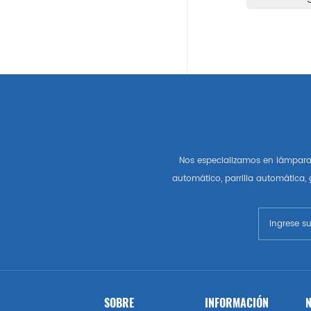
Auto Partes Americanas
Gm
Chevrolet
Chrysler
Nos especializamos en lámpara 
Autopartes Del Mercado De
automático, parrilla automática,
Estados Unidos
Esquivar
Gmc
Vado
SOBRE
INFORMACIÓN
N