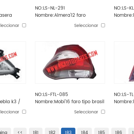
NO:LS-NL-291
NO:LS-KL
asera
Nombre:Almera'12 faro
Nombre:l
antiniebla clásico (ruso)
(tipo rus
leccionar
Seleccionar
NO:LS-FTL-085
NO:LS-T
ebla k3 /
Nombre:Mobi'16 faro tipo brasil
Nombre:
ractis'06
leccionar
Seleccionar
gina
<<
181
182
183
184
185
186