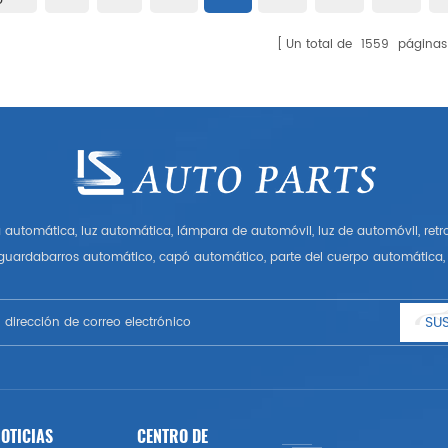
Un total de
1559
páginas
automática, luz automática, lámpara de automóvil, luz de automóvil, ret
 guardabarros automático, capó automático, parte del cuerpo automática, 
Tener muchas piezas de automóviles para Audi, VW, Benz, BMW
SUS
OTICIAS
CENTRO DE