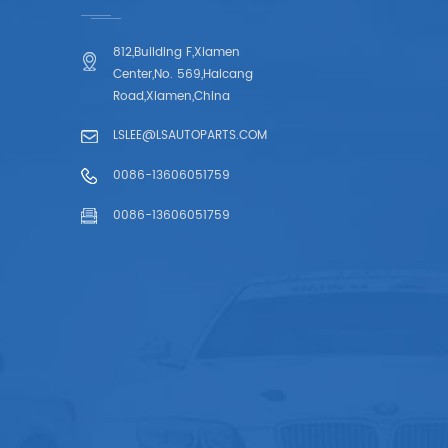
812,Building F,Xiamen
Center,No. 569,Haicang
Road,Xiamen,China
LSLEE@LSAUTOPARTS.COM
0086-13606051759
0086-13606051759