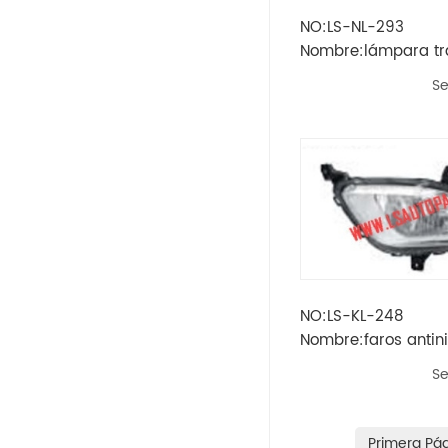
NO:LS-NL-293
Opel
Nombre:lámpara tr
teana'13
Se
Peugeot
Skoda
Rueda
Renault
Volvo
NO:LS-KL-248
Nombre:faros antini
Vw
cerato'17
Se
Ikco
Land Rover
Primera Pá