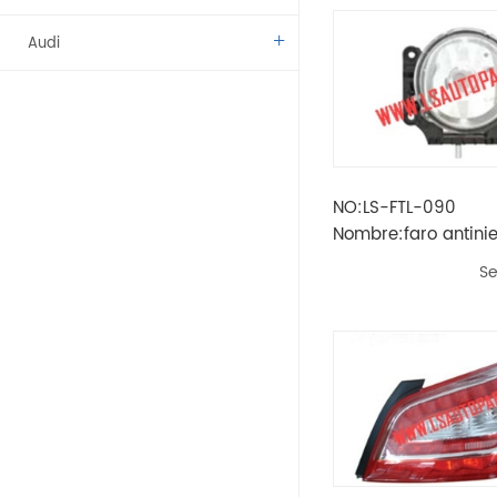
Audi
Benz
BMW
NO:LS-FTL-090
Citroen
Nombre:faro antini
toro'2016
Dacia
Se
Fíat
Vado
Kamaz
Lada