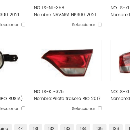
NO:LS-NL-358
NO:LS-K
300 2021
Nombre:NAVARA NP300 2021
Nombre:R
bla DRL
Piloto trasero LED
Luz antin
leccionar
Seleccionar
NO:LS-KL-325
NO:LS-K
IPO RUSIA)
Nombre:Piloto trasero RIO 2017
Nombre:P
ntera
(TIPO RUSIA)
(TIPO RU
leccionar
Seleccionar
gina
<<
131
132
133
134
135
136