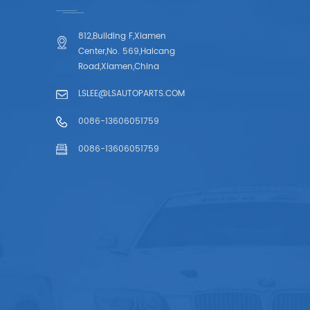
812,Building F,Xiamen
Center,No. 569,Haicang
Road,Xiamen,China
LSLEE@LSAUTOPARTS.COM
0086-13606051759
0086-13606051759