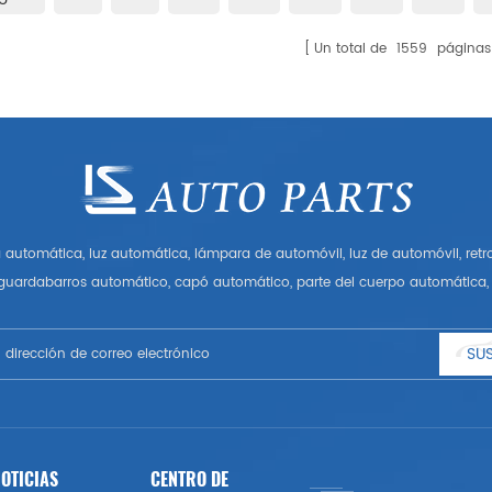
Un total de
1559
páginas
automática, luz automática, lámpara de automóvil, luz de automóvil, ret
 guardabarros automático, capó automático, parte del cuerpo automática, 
Tener muchas piezas de automóviles para Audi, VW, Benz, BMW
SUS
OTICIAS
CENTRO DE