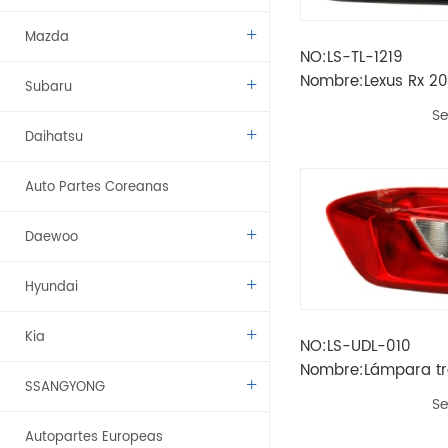
Mazda
NO:LS-TL-1219
Nombre:Lexus Rx 20
Subaru
trasera interior
Se
Daihatsu
Auto Partes Coreanas
Daewoo
Hyundai
Kia
NO:LS-UDL-010
Nombre:Lámpara tr
SSANGYONG
CRUZE 2017 EE. UU.
Se
Autopartes Europeas