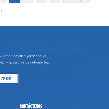
rovisor automático, parachoques
etc. y accesorios de automóviles.
CRIBIR
CONTÁCTENOS