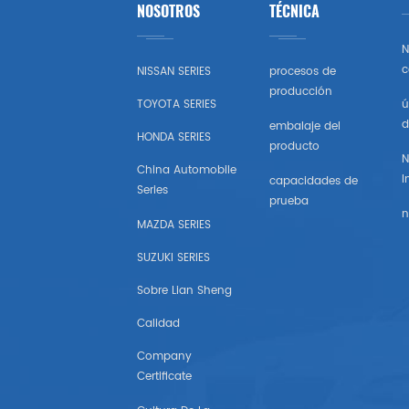
NOSOTROS
TÉCNICA
Toyota
N
Honda
c
NISSAN SERIES
procesos de
producción
TOYOTA SERIES
ú
Nissan (estados Unidos)
d
embalaje del
HONDA SERIES
producto
Chevrolet (estados Unidos)
N
China Automobile
I
capacidades de
Series
Subaru
prueba
n
MAZDA SERIES
Mazda (estados Unidos)
SUZUKI SERIES
Mitsubishi (estados Unidos)
Sobre Lian Sheng
Calidad
Hyundai （estados Unidos)
Company
Certificate
Chrysler Estados Unidos