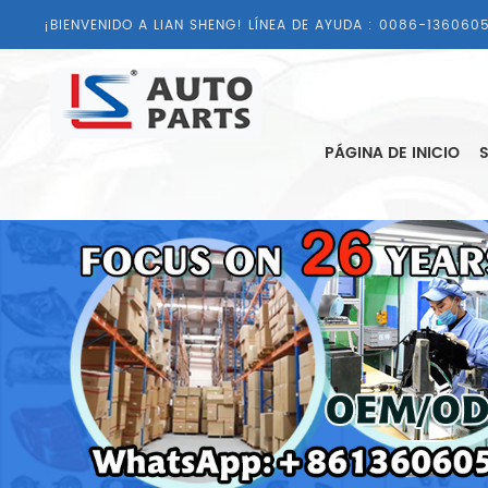
¡BIENVENIDO A LIAN SHENG! LÍNEA DE AYUDA :
0086-1360605
PÁGINA DE INICIO