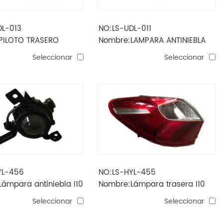
DL-013
NO:LS-UDL-011
PILOTO TRASERO
Nombre:LAMPARA ANTINIEBLA
2019 USA
CRUZE 2016-2017 EE.UU.
Seleccionar
Seleccionar
YL-456
NO:LS-HYL-455
ámpara antiniebla I10
Nombre:Lámpara trasera I10
2021
Seleccionar
Seleccionar