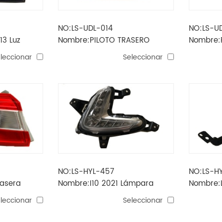
NO:LS-UDL-014
NO:LS-U
13 Luz
Nombre:PILOTO TRASERO
Nombre:
MALIBU 2019 USA
MALIBU 
leccionar
Seleccionar
NO:LS-HYL-457
NO:LS-H
asera
Nombre:I10 2021 Lámpara
Nombre:L
diurna LED
2021
leccionar
Seleccionar