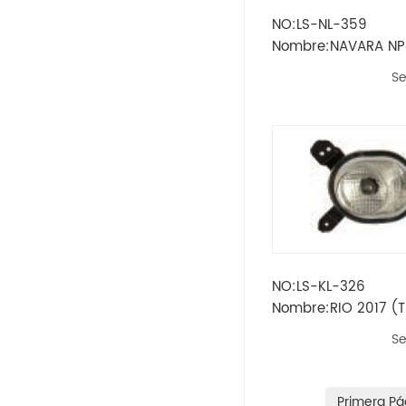
NO:LS-NL-359
Opel
Nombre:NAVARA NP
Kit de faros antinie
Se
Peugeot
Skoda
Rueda
Renault
Volvo
NO:LS-KL-326
Nombre:RIO 2017 (T
Vw
Luz antiniebla dela
Se
Ikco
Land Rover
Primera Pá