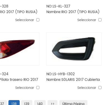
L-328
NO:LS-KL-327
IO 2017 (TIPO RUSIA)
Nombre:RIO 2017 (TIPO RUSIA)
iebla trasera
Faros antiniebla
Seleccionar
Seleccionar
L-324
NO:LS-HYB-1302
iloto trasero RIO 2017
Nombre:S0LARIS 2017 Cubierta
SIA)
de luz antiniebla
Seleccionar
Seleccionar
137
138
139
140
>>
Última Página