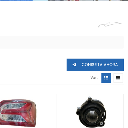
1360605
CONSULTA AHORA
Ver :