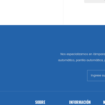
Auto Partes Americanas
Gm
Chevrolet
Chrysler
Nos especializamos en lámpara 
Autopartes Del Mercado De
automático, parrilla automática,
Estados Unidos
Esquivar
Gmc
Vado
SOBRE
INFORMACIÓN
N