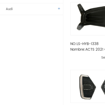
Audi
Benz
BMW
NO:LS-HYB-1338
Citroen
Nombre:ACTS 2021 
de la lámpara antin
Dacia
Se
Fíat
Vado
Kamaz
Lada