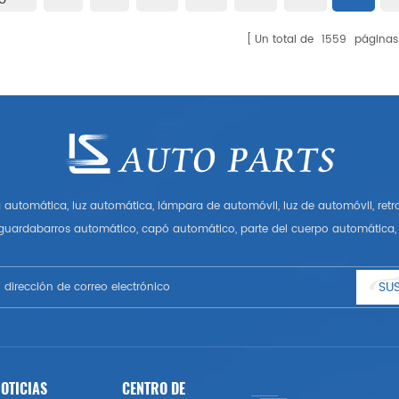
Un total de
1559
páginas
automática, luz automática, lámpara de automóvil, luz de automóvil, ret
 guardabarros automático, capó automático, parte del cuerpo automática, 
Tener muchas piezas de automóviles para Audi, VW, Benz, BMW
SUS
OTICIAS
CENTRO DE