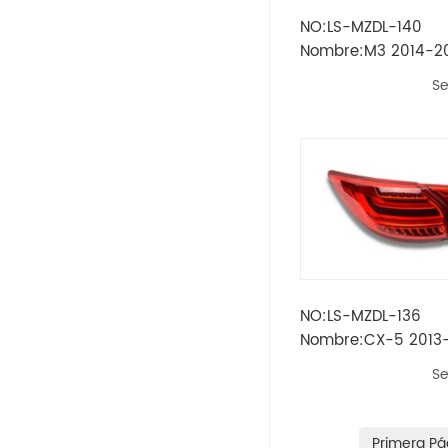
NO:LS-MZDL-140
Opel
Nombre:M3 2014-20
TRASERO MODELO 1
Se
Peugeot
Skoda
Rueda
Renault
Volvo
NO:LS-MZDL-136
Nombre:CX-5 2013
Vw
LÁMPARA TRASERA 
Se
1
Ikco
Land Rover
Primera Pá