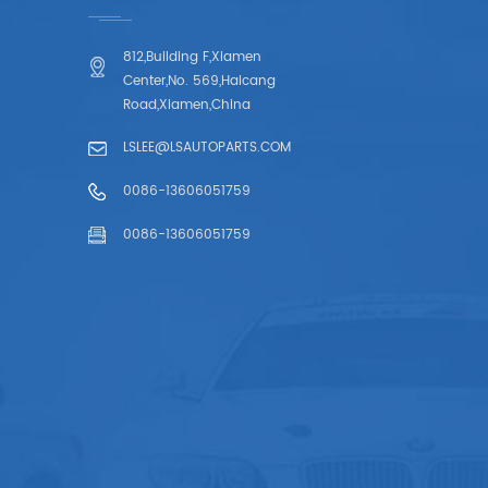
812,Building F,Xiamen
Center,No. 569,Haicang
Road,Xiamen,China
LSLEE@LSAUTOPARTS.COM
0086-13606051759
0086-13606051759