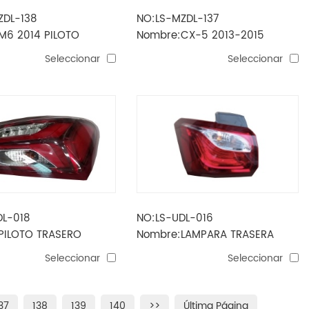
ZDL-138
NO:LS-MZDL-137
M6 2014 PILOTO
Nombre:CX-5 2013-2015
 MODELO 1
LÁMPARA TRASERA LED MODELO
Seleccionar
Seleccionar
2
DL-018
NO:LS-UDL-016
PILOTO TRASERO
Nombre:LAMPARA TRASERA
L 2019
equinox 2018
Seleccionar
Seleccionar
37
138
139
140
>>
Última Página