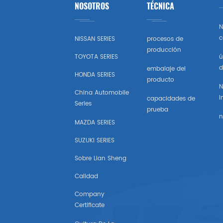
NOSOTROS
TÉCNICA
Toyota
N
Honda
c
NISSAN SERIES
procesos de
producción
TOYOTA SERIES
ú
Nissan (estados Unidos)
d
embalaje del
HONDA SERIES
producto
Chevrolet (estados Unidos)
N
China Automobile
I
capacidades de
Series
Subaru
prueba
n
MAZDA SERIES
Mazda (estados Unidos)
SUZUKI SERIES
Mitsubishi (estados Unidos)
Sobre Lian Sheng
Calidad
Hyundai （estados Unidos)
Company
Certificate
Chrysler Estados Unidos