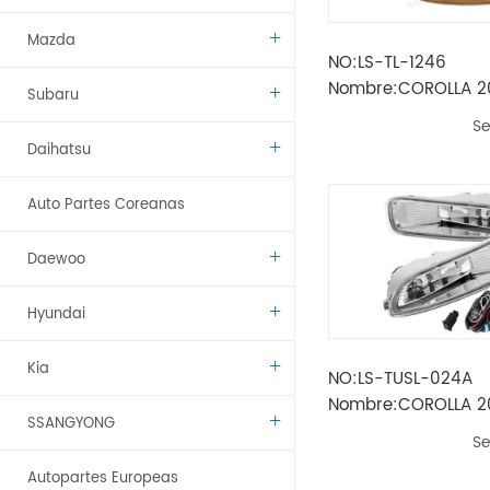
Mazda
NO:LS-TL-1246
Nombre:COROLLA 20
Subaru
ANTINIEBLA AMARILL
Se
Daihatsu
Auto Partes Coreanas
Daewoo
Hyundai
Kia
NO:LS-TUSL-024A
Nombre:COROLLA 2
SSANGYONG
JUEGO DE LUCES AN
Se
Autopartes Europeas