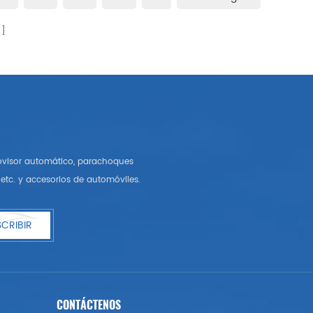
rovisor automático, parachoques
etc. y accesorios de automóviles.
CRIBIR
CONTÁCTENOS