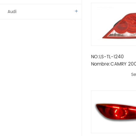
Audi
Benz
BMW
NO:LS-TL-1240
Citroen
Nombre:CAMRY 20
2007 LÁMPARA TRA
Dacia
Se
INTERIOR
Fíat
Vado
Kamaz
Lada