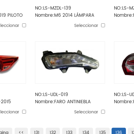
NO:LS-MZDL-139
NO:LS-M
19 PILOTO
Nombre:M6 2014 LÁMPARA
Nombre:
TRASERA MODELO2
TRASERO
leccionar
Seleccionar
NO:LS-UDL-019
NO:LS-U
-2015
Nombre:FARO ANTINIEBLA
Nombre:
LED MODELO
malibu XL 2019
malibu X
leccionar
Seleccionar
gina
<<
131
132
133
134
135
136
1