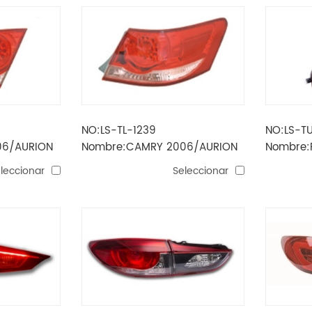
NO:LS-TL-1239
NO:LS-TU
06/AURION
Nombre:CAMRY 2006/AURION
Nombre:
SERA
2007 LUZ TRASERA LED
antiniebl
leccionar
Seleccionar
EXTERIOR