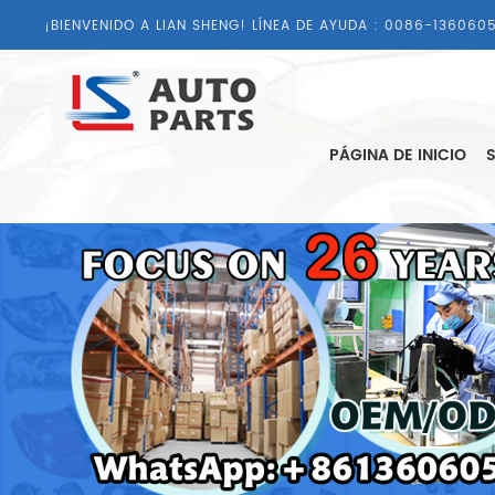
¡BIENVENIDO A LIAN SHENG! LÍNEA DE AYUDA :
0086-1360605
PÁGINA DE INICIO