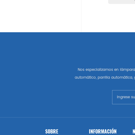
Auto Partes Americanas
Gm
Chevrolet
Chrysler
Nos especializamos en lámpara 
Autopartes Del Mercado De
automático, parrilla automática,
Estados Unidos
Esquivar
Gmc
Vado
SOBRE
INFORMACIÓN
N