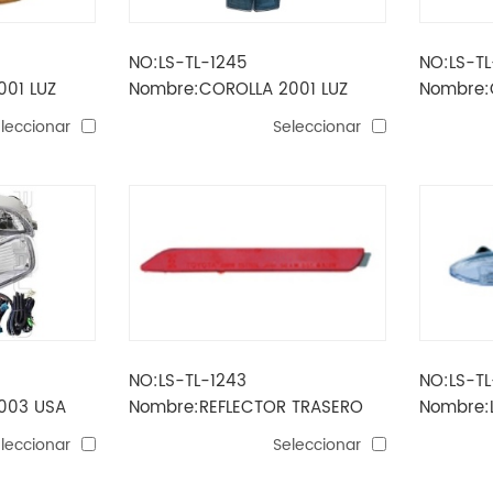
NO:LS-TL-1245
NO:LS-TL
01 LUZ
Nombre:COROLLA 2001 LUZ
Nombre:
A
ANTINIEBLA LED
ANTINIEB
leccionar
Seleccionar
NO:LS-TL-1243
NO:LS-TL
003 USA
Nombre:REFLECTOR TRASERO
Nombre:
TINIEBLA
CAMRY 2006/AURION 2007
2006/AU
leccionar
Seleccionar