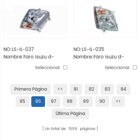
NO:LS-IL-037
NO:LS-IL-035
Nombre:Faro isuzu d-
Nombre:Faro isuzu d-
max'08
max'06-08
Seleccionar
Seleccionar
Primera Página
<<
81
82
83
84
85
86
87
88
89
90
>>
Última Página
Un total de
1559
páginas