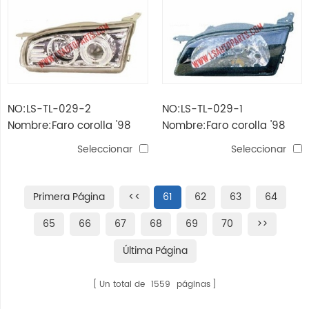
NO:LS-TL-029-2
NO:LS-TL-029-1
Nombre:Faro corolla '98
Nombre:Faro corolla '98
led
negro
Seleccionar
Seleccionar
Primera Página
<<
61
62
63
64
65
66
67
68
69
70
>>
Última Página
Un total de
1559
páginas