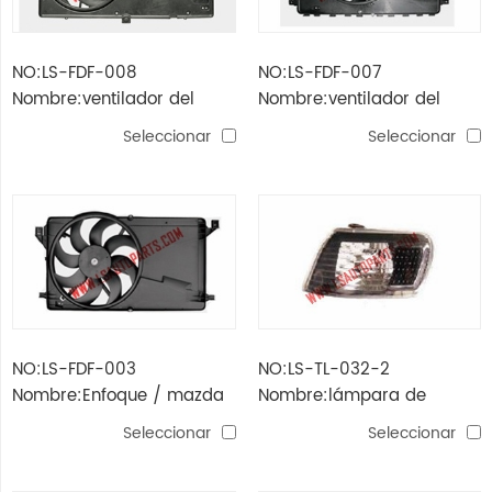
NO:LS-FDF-008
NO:LS-FDF-007
Nombre:ventilador del
Nombre:ventilador del
radiador mondeo (2.5)
radiador mondeo
Seleccionar
Seleccionar
NO:LS-FDF-003
NO:LS-TL-032-2
Nombre:Enfoque / mazda
Nombre:lámpara de
3 ventilador del radiador
esquina Corolla '98 negra
Seleccionar
Seleccionar