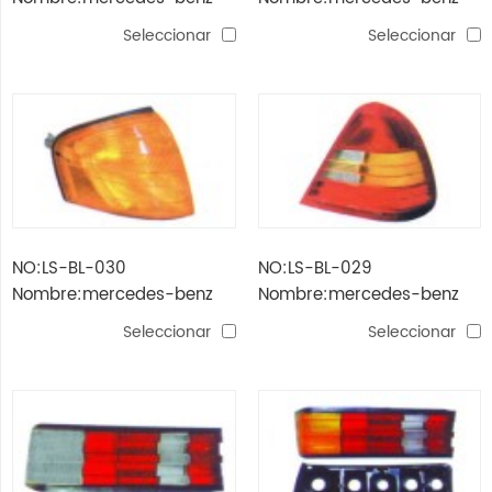
w202 '96 -'00 luz trasera n
w202 '96 -'00 lámpara de
Seleccionar
Seleccionar
/ m
esquina (blanco)
NO:LS-BL-030
NO:LS-BL-029
Nombre:mercedes-benz
Nombre:mercedes-benz
w202 '94 -'96 lámpara de
w202 '94 -'96 luz trasera
Seleccionar
Seleccionar
esquina