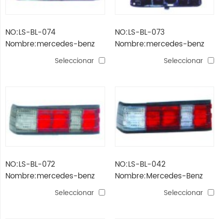
NO:LS-BL-074
NO:LS-BL-073
Nombre:mercedes-benz
Nombre:mercedes-benz
190e / w201 '82 -'93 lente
190e / w201 '82 -'93 lentes
Seleccionar
Seleccionar
de la lámpara de cola
de la lámpara trasera
(gris)
NO:LS-BL-072
NO:LS-BL-042
Nombre:mercedes-benz
Nombre:Mercedes-Benz
190e / w201 '82 -'93 luz
190e / w201 '82 -'93 luz
Seleccionar
Seleccionar
trasera (cristal, gris)
trasera (cristal, blanco)