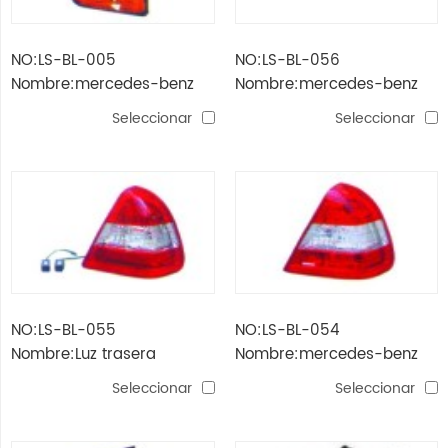
NO:LS-BL-005
NO:LS-BL-056
Nombre:mercedes-benz
Nombre:mercedes-benz
w123 '76 -'84 lámpara de
w202 '94 -'00 lámpara
Seleccionar
Seleccionar
esquina (naranja)
lateral (blanco)
NO:LS-BL-055
NO:LS-BL-054
Nombre:Luz trasera
Nombre:mercedes-benz
mercedes-benz w202
w202 '94 -'00 luz trasera
Seleccionar
Seleccionar
(cristal + led)
(cristal)