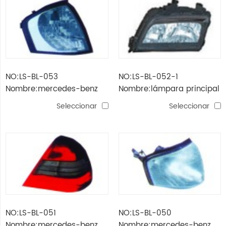
NO:LS-BL-053
NO:LS-BL-052-1
Nombre:mercedes-benz
Nombre:lámpara principal
w202 '94 -'00 lámpara de
mercedes-benz w202
Seleccionar
Seleccionar
esquina (cristal)
(cristal, negro)
NO:LS-BL-051
NO:LS-BL-050
Nombre:mercedes-benz
Nombre:mercedes-benz