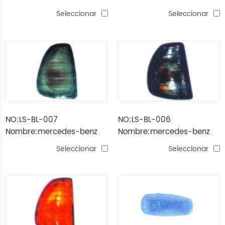
w123 '76 -'84 luz trasera
w123 lámpara de esquina
Seleccionar
Seleccionar
(blanco) cristal
NO:LS-BL-007
NO:LS-BL-006
Nombre:mercedes-benz
Nombre:mercedes-benz
w123 '76 -'84 lámpara de
w123 '76 -'84 lámpara de
Seleccionar
Seleccionar
esquina (blanco)
esquina (gris)