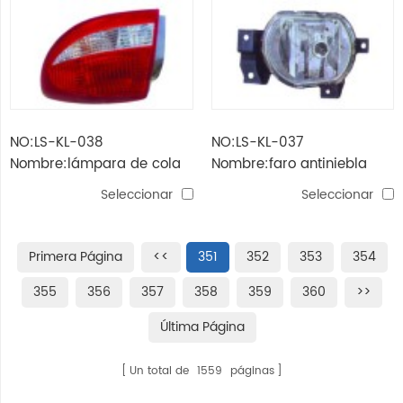
NO:LS-KL-038
NO:LS-KL-037
Nombre:lámpara de cola
Nombre:faro antiniebla
rio'03
rio'03
Seleccionar
Seleccionar
Primera Página
<<
351
352
353
354
355
356
357
358
359
360
>>
Última Página
Un total de
1559
páginas