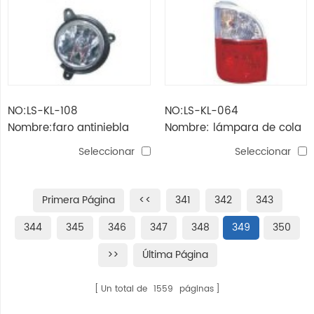
NO:LS-KL-108
NO:LS-KL-064
Nombre:faro antiniebla
Nombre: lámpara de cola
pregio '05
pregio '05
Seleccionar
Seleccionar
Primera Página
<<
341
342
343
344
345
346
347
348
349
350
>>
Última Página
Un total de
1559
páginas