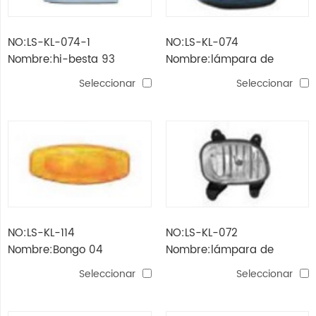
NO:LS-KL-074-1
NO:LS-KL-074
Nombre:hi-besta 93
Nombre:lámpara de
"lampara de esquina
esquina kia hi-besta '93
Seleccionar
Seleccionar
NO:LS-KL-114
NO:LS-KL-072
Nombre:Bongo 04
Nombre:lámpara de
'lámpara lateral
niebla bongo 04 '
Seleccionar
Seleccionar