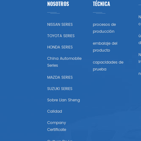
NOSOTROS
TÉCNICA
Toyota
N
Honda
c
NISSAN SERIES
procesos de
producción
TOYOTA SERIES
ú
Nissan (estados Unidos)
d
embalaje del
HONDA SERIES
producto
Chevrolet (estados Unidos)
N
China Automobile
I
capacidades de
Series
Subaru
prueba
n
MAZDA SERIES
Mazda (estados Unidos)
SUZUKI SERIES
Mitsubishi (estados Unidos)
Sobre Lian Sheng
Calidad
Hyundai （estados Unidos)
Company
Certificate
Chrysler Estados Unidos