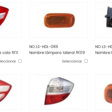
NO:LS-HDL-086
NO:LS-H
ola fit'11
Nombre:lámpara lateral fit'09
Nombre:f
(1.5)
leccionar
Seleccionar