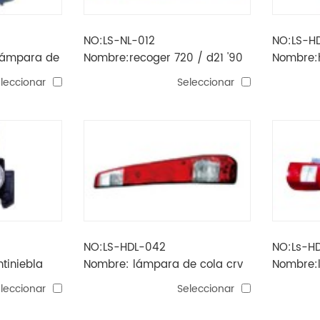
NO:LS-NL-012
NO:LS-H
 lámpara de
Nombre:recoger 720 / d21 '90
Nombre:h
90 -'94
-'94 lámpara de cola o / m
cola
leccionar
Seleccionar
NO:LS-HDL-042
NO:Ls-H
tiniebla
Nombre: lámpara de cola crv
Nombre:l
'04
'01
leccionar
Seleccionar