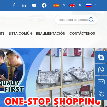
ES
EN
RU
NTE
LISTA COMÚN
REALIMENTACIÓN
CONTÁCTENOS
LSAUTO
0086-
1360605
LSLEE@
0086-