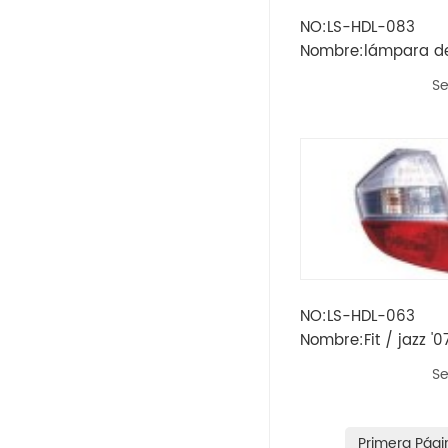
NO:LS-HDL-083
Opel
Nombre:lámpara de 
Se
Peugeot
Skoda
Rueda
Renault
Volvo
NO:LS-HDL-063
Nombre:Fit / jazz '0
Vw
trasera
Se
Ikco
Land Rover
Primera Pági