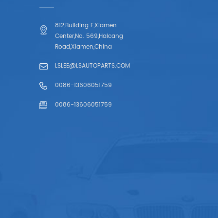
812,Building F,Xiamen
Center,No. 569,Haicang
Road,Xiamen,China
LSLEE@LSAUTOPARTS.COM
0086-13606051759
0086-13606051759