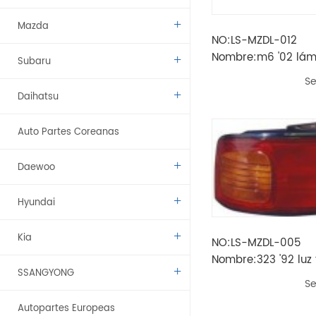
Mazda
NO:LS-MZDL-012
Nombre:m6 '02 lám
Subaru
marcha atrás
Se
Daihatsu
Auto Partes Coreanas
Daewoo
Hyundai
Kia
NO:LS-MZDL-005
Nombre:323 '92 luz 
SSANGYONG
Se
Autopartes Europeas