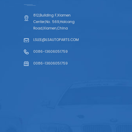
812,Building F,Xiamen
Center,No. 569,Haicang
Road,Xiamen,China
LSLEE@LSAUTOPARTS.COM
0086-13606051759
0086-13606051759