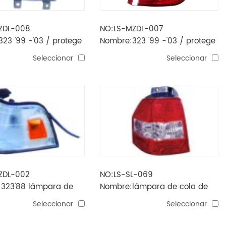
ZDL-008
NO:LS-MZDL-007
23 '99 -'03 / protege
Nombre:323 '99 -'03 / protege
 luz antiniebla
'01 -'03 luz trasera
Seleccionar
Seleccionar
ZDL-002
NO:LS-SL-069
 323'88 lámpara de
Nombre:lámpara de cola de
ina
suzuki apv
Seleccionar
Seleccionar