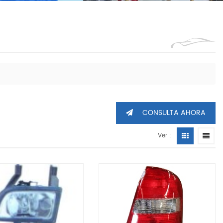
1360605
CONSULTA AHORA
Ver :