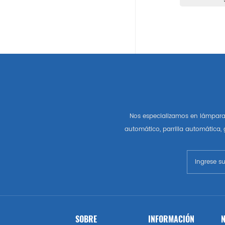
Auto Partes Americanas
Gm
Chevrolet
Chrysler
Nos especializamos en lámpara 
Autopartes Del Mercado De
automático, parrilla automática,
Estados Unidos
Esquivar
Gmc
Vado
SOBRE
INFORMACIÓN
N