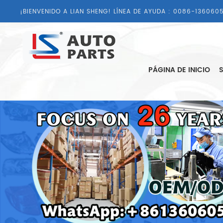
¡BIENVENIDO A LIAN SHENG! LÍNEA DE AYUDA :
0086-1360605
PÁGINA DE INICIO