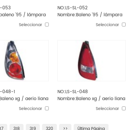
L-053
NO:LS-SL-052
baleno '95 / lámpara
Nombre:Baleno '95 / lámpara
de la estima
de la esquina de la estima
Seleccionar
Seleccionar
L-048-1
NO:LS-SL-048
aleno xg / aerio liana
Nombre:Baleno xg / aerio liana
 de carro
'03 cola de carro
Seleccionar
Seleccionar
17
318
319
320
>>
Última Página