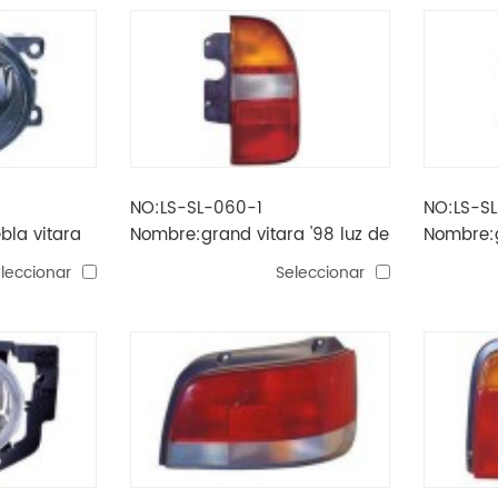
NO:LS-SL-060-1
NO:LS-S
bla vitara
Nombre:grand vitara '98 luz de
Nombre:g
cola
cola
leccionar
Seleccionar