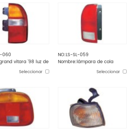
L-060
NO:LS-SL-059
rand vitara '98 luz de
Nombre:lámpara de cola
vitara '98
Seleccionar
Seleccionar