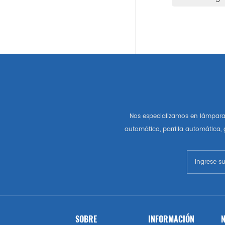
Auto Partes Americanas
Gm
Chevrolet
Chrysler
Nos especializamos en lámpara 
Autopartes Del Mercado De
automático, parrilla automática,
Estados Unidos
Esquivar
Gmc
Vado
SOBRE
INFORMACIÓN
N