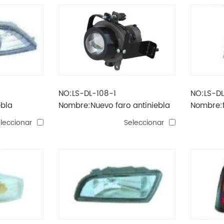
NO:LS-DL-108-1
NO:LS-D
ebla
Nombre:Nuevo faro antiniebla
Nombre:f
epica'06-'08.
epica'06
leccionar
Seleccionar