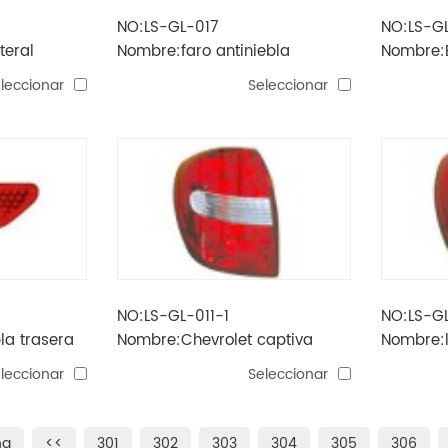
NO:LS-GL-017
NO:LS-G
teral
Nombre:faro antiniebla
Nombre:E
epica'01-'05
trasera
leccionar
Seleccionar
NO:LS-GL-011-1
NO:LS-GL
la trasera
Nombre:Chevrolet captiva
Nombre:
lámpara de cola (modelo
chevrole
leccionar
Seleccionar
coreano)
na
<<
301
302
303
304
305
306