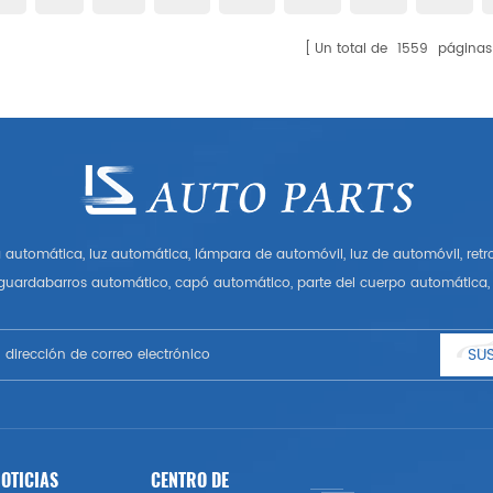
Un total de
1559
páginas
automática, luz automática, lámpara de automóvil, luz de automóvil, ret
 guardabarros automático, capó automático, parte del cuerpo automática, 
Tener muchas piezas de automóviles para Audi, VW, Benz, BMW
SUS
OTICIAS
CENTRO DE