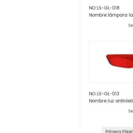
NO:LS-GL-018
Opel
Nombre:lámpara la
epica'01-'05
Se
Peugeot
Skoda
Rueda
Renault
Volvo
NO:LS-GL-013
Nombre:luz antinieb
Vw
captiva
Se
Ikco
Land Rover
Primera Pági