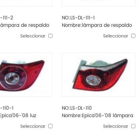
-111-2
NO:LS-DL-111-1
lámpara de respaldo
Nombre:lámpara de respaldo
-'08 (led)
epica'06-'08
Seleccionar
Seleccionar
-110-1
NO:LS-DL-110
pica'06-'08 luz
Nombre:Epica'06-'08 lámpara
de cola (china0
Seleccionar
Seleccionar