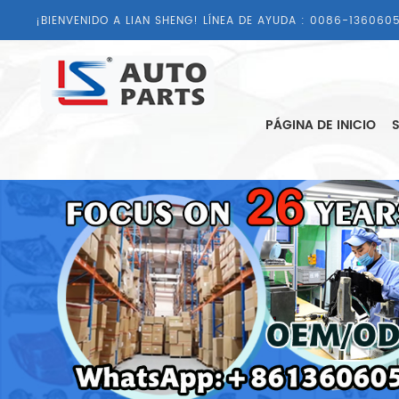
¡BIENVENIDO A LIAN SHENG! LÍNEA DE AYUDA :
0086-1360605
PÁGINA DE INICIO