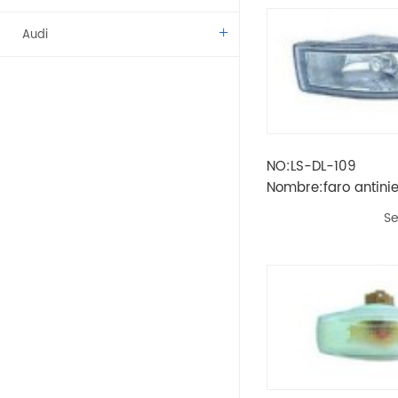
Audi
Benz
BMW
NO:LS-DL-109
Citroen
Nombre:faro antini
epica'06-'08
Dacia
Se
Fíat
Vado
Kamaz
Lada