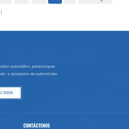
rovisor automático, parachoques
etc. y accesorios de automóviles.
CRIBIR
CONTÁCTENOS