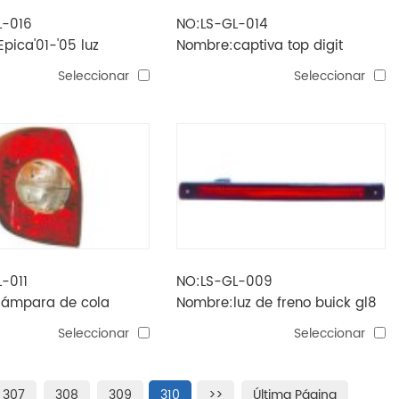
L-016
NO:LS-GL-014
pica'01-'05 luz
Nombre:captiva top digit
break lamp
Seleccionar
Seleccionar
-011
NO:LS-GL-009
lámpara de cola
Nombre:luz de freno buick gl8
t captiva
'94 de la posición alta
Seleccionar
Seleccionar
307
308
309
310
>>
Última Página