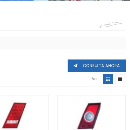
1360605
CONSULTA AHORA
Ver :