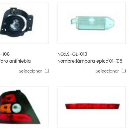
L-108
NO:LS-GL-019
aro antiniebla
Nombre:lámpara epica'01-'05
-'08
matrícula
Seleccionar
Seleccionar