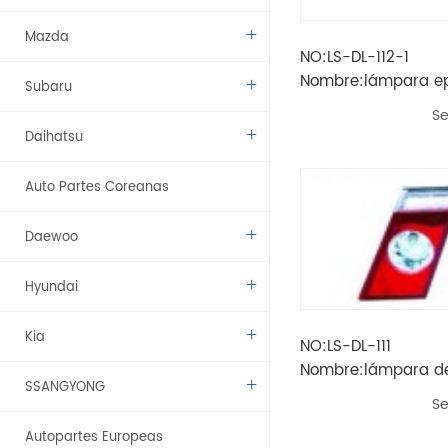
Mazda
NO:LS-DL-112-1
Nombre:lámpara ep
Subaru
licencia
Se
Daihatsu
Auto Partes Coreanas
Daewoo
Hyundai
Kia
NO:LS-DL-111
Nombre:lámpara de
SSANGYONG
epica'06-'08
Se
Autopartes Europeas