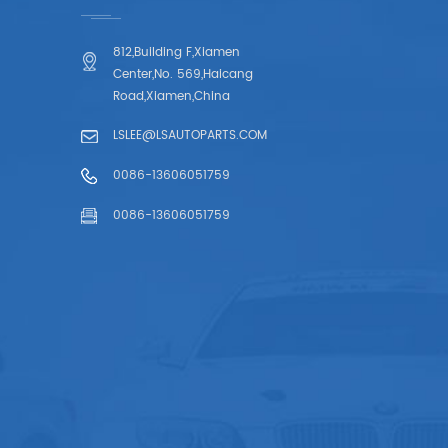
812,Building F,Xiamen
Center,No. 569,Haicang
Road,Xiamen,China
LSLEE@LSAUTOPARTS.COM
0086-13606051759
0086-13606051759