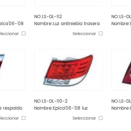
NO:LS-DL-112
NO:LS-DL
ica'06-'08
Nombre:Luz antiniebla trasera
Nombre:
epica'06-'08
epica'06
leccionar
Seleccionar
NO:LS-DL-110-2
NO:LS-DL
 respaldo
Nombre:Epica'06-'08 luz
Nombre:E
trasera (led)
trasera
leccionar
Seleccionar