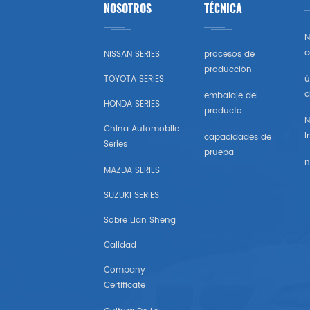
NOSOTROS
TÉCNICA
Toyota
N
Honda
c
NISSAN SERIES
procesos de
producción
TOYOTA SERIES
ú
Nissan (estados Unidos)
d
embalaje del
HONDA SERIES
producto
Chevrolet (estados Unidos)
N
China Automobile
I
capacidades de
Series
Subaru
prueba
n
MAZDA SERIES
Mazda (estados Unidos)
SUZUKI SERIES
Mitsubishi (estados Unidos)
Sobre Lian Sheng
Calidad
Hyundai （estados Unidos)
Company
Certificate
Chrysler Estados Unidos