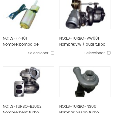
NO:LS-FP-101
NO:LS-TURBO-VW001
Nombre:bomba de
Nombre:v.w / audi turbo
combustible para
Seleccionar
Seleccionar
mitsubishi / honda
NO:LS-TURBO-BZ002
NO:LS-TURBO-NS001
Nombre:benz turbo
Nombre:nissan turbo