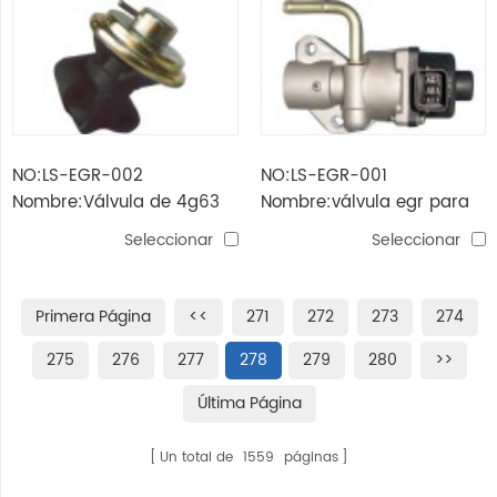
NO:LS-EGR-002
NO:LS-EGR-001
Nombre:Válvula de 4g63
Nombre:válvula egr para
egr
enfoque
Seleccionar
Seleccionar
Primera Página
<<
271
272
273
274
275
276
277
278
279
280
>>
Última Página
Un total de
1559
páginas