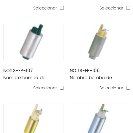
combustible para citroen /
combustible para
Seleccionar
Seleccionar
peugeot / renault / land
chevrolet / ford / gm
rover
NO:LS-FP-107
NO:LS-FP-106
Nombre:bomba de
Nombre:bomba de
combustible para asiento
combustible para gm /
Seleccionar
Seleccionar
/ vw
ford / chrysler