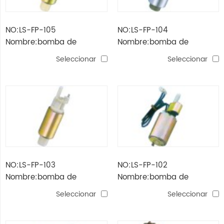
NO:LS-FP-105
NO:LS-FP-104
Nombre:bomba de
Nombre:bomba de
combustible para fiat /
combustible para gm /
Seleccionar
Seleccionar
chery / daewoo
ford / chrysler so-93350-
aa
NO:LS-FP-103
NO:LS-FP-102
Nombre:bomba de
Nombre:bomba de
combustible para citroen /
combustible para
Seleccionar
Seleccionar
fit / peugeot / lancia
mitsubishi / honda