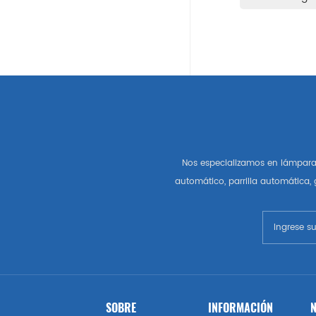
Auto Partes Americanas
Gm
Chevrolet
Chrysler
Nos especializamos en lámpara 
Autopartes Del Mercado De
automático, parrilla automática,
Estados Unidos
Esquivar
Gmc
Vado
SOBRE
INFORMACIÓN
N