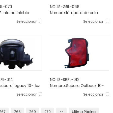
RL-070
NO:LS-GRL-069
iloto antiniebla
Nombre:lámpara de cola
 sailing'07
sailing'07 (vehículo deportivo
Seleccionar
Seleccionar
utilitario)
BRL-014
NO:LS-SBRL-012
ubaru legacy 10- luz
Nombre:Subaru Outback 10-
la
luz parachoques trasera
Seleccionar
Seleccionar
267
268
269
270
>>
Última Página