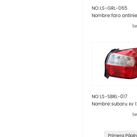
NO:LS-GRL-065
Opel
Nombre:faro antini
marinero'04 (as)
Se
Peugeot
Skoda
Rueda
Renault
Volvo
NO:LS-SBRL-017
Nombre:subaru xv 12
Vw
trasera
Se
Ikco
Land Rover
Primera Pági