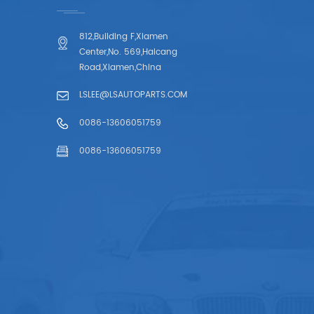
812,Building F,Xiamen
Center,No. 569,Haicang
Road,Xiamen,China
LSLEE@LSAUTOPARTS.COM
0086-13606051759
0086-13606051759