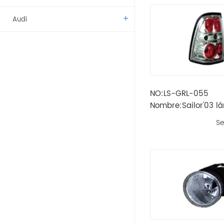
Audi
Benz
BMW
NO:LS-GRL-055
Citroen
Nombre:Sailor'03 l
cola (pastillas)
Dacia
Se
Fíat
Vado
Kamaz
Lada