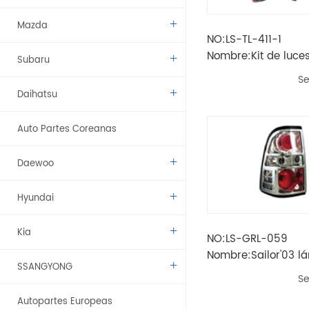
Mazda
NO:LS-TL-411-1
Nombre:Kit de luces
Subaru
2012 vigo
Se
Daihatsu
Auto Partes Coreanas
Daewoo
Hyundai
Kia
NO:LS-GRL-059
Nombre:Sailor'03 l
SSANGYONG
cola (barras de ma
Se
chapado)
Autopartes Europeas