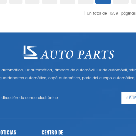
Un total de
1559
páginas
automática, luz automática, lámpara de automóvil, luz de automóvil, ret
 guardabarros automático, capó automático, parte del cuerpo automática, 
Tener muchas piezas de automóviles para Audi, VW, Benz, BMW
SUS
OTICIAS
CENTRO DE