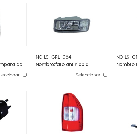
NO:LS-GRL-054
NO:LS-G
ámpara de
Nombre:faro antiniebla
Nombre:P
marinero'03
trasero s
leccionar
Seleccionar