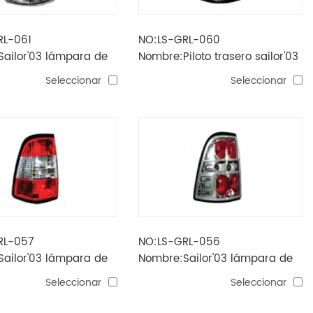
RL-061
NO:LS-GRL-060
ailor'03 lámpara de
Nombre:Piloto trasero sailor'03
rras de chapado)
(negro)
Seleccionar
Seleccionar
RL-057
NO:LS-GRL-056
ailor'03 lámpara de
Nombre:Sailor'03 lámpara de
stal)
cola (SUV)
Seleccionar
Seleccionar