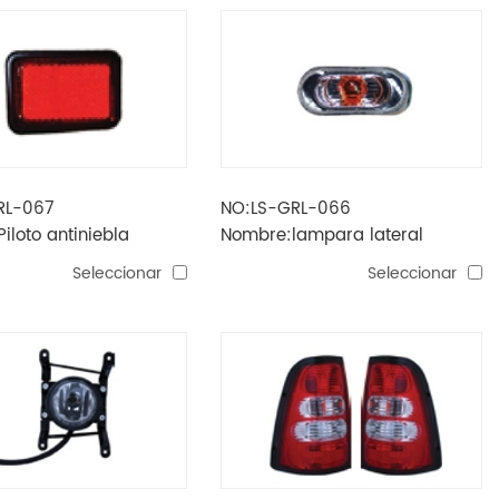
RL-067
NO:LS-GRL-066
iloto antiniebla
Nombre:lampara lateral
ailor'04
sailor'04
Seleccionar
Seleccionar