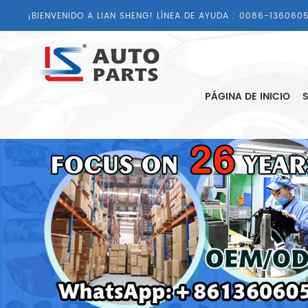
¡BIENVENIDO A LIAN SHENG! LÍNEA DE AYUDA :
0086-1360605
PÁGINA DE INICIO