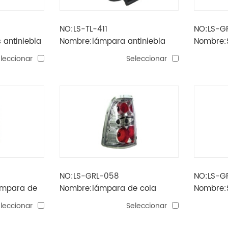
NO:LS-TL-411
NO:LS-G
 antiniebla
Nombre:lámpara antiniebla
Nombre:S
2012 vigo
cola (ba
leccionar
Seleccionar
NO:LS-GRL-058
NO:LS-G
ámpara de
Nombre:lámpara de cola
Nombre:S
rco negro
sailor'03
cola (cri
leccionar
Seleccionar