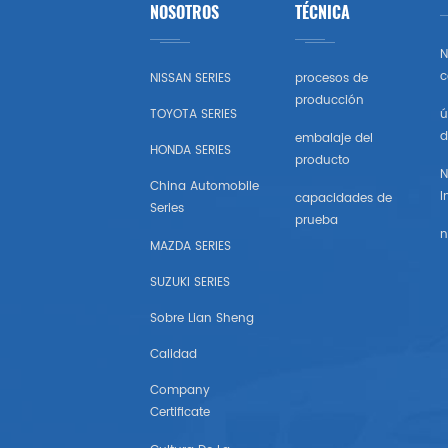
NOSOTROS
TÉCNICA
Toyota
N
Honda
c
NISSAN SERIES
procesos de
producción
TOYOTA SERIES
ú
Nissan (estados Unidos)
d
embalaje del
HONDA SERIES
producto
Chevrolet (estados Unidos)
N
China Automobile
I
capacidades de
Series
Subaru
prueba
n
MAZDA SERIES
Mazda (estados Unidos)
SUZUKI SERIES
Mitsubishi (estados Unidos)
Sobre Lian Sheng
Calidad
Hyundai （estados Unidos)
Company
Certificate
Chrysler Estados Unidos