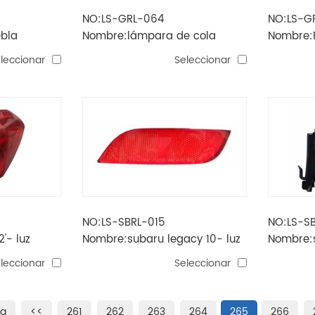
NO:LS-GRL-064
NO:LS-G
ebla
Nombre:lámpara de cola
Nombre:P
sailor'04
delantero
leccionar
Seleccionar
NO:LS-SBRL-015
NO:LS-S
'- luz
Nombre:subaru legacy 10- luz
Nombre:s
de parachoques trasero
antinieb
leccionar
Seleccionar
na
<<
261
262
263
264
265
266