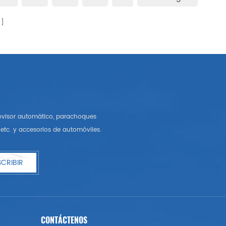
rovisor automático, parachoques
etc. y accesorios de automóviles.
CRIBIR
CONTÁCTENOS