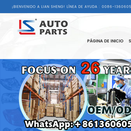
¡BIENVENIDO A LIAN SHENG! LÍNEA DE AYUDA :
0086-1360605
PÁGINA DE INICIO