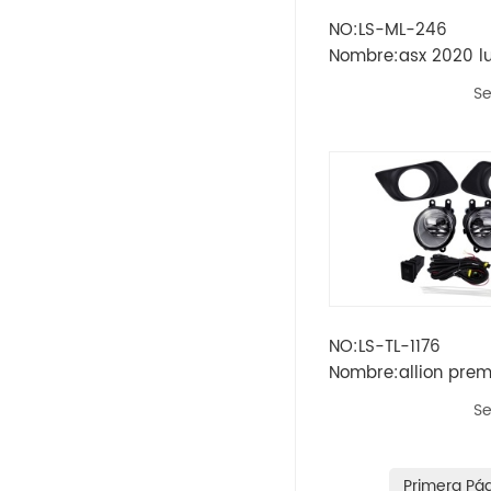
NO:LS-ML-246
Opel
Nombre:asx 2020 lu
interior
Se
Peugeot
Skoda
Rueda
Renault
Volvo
NO:LS-TL-1176
Nombre:allion prem
Vw
de faros antiniebla 
Se
Ikco
Land Rover
Primera Pá