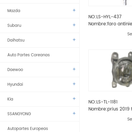
Mazda
NO:LS-HYL-437
Nombre:faro antini
Subaru
2020
Se
Daihatsu
Auto Partes Coreanas
Daewoo
Hyundai
Kia
NO:LS-TL-1181
Nombre:prius 2019 
SSANGYONG
antiniebla con bomb
Se
Autopartes Europeas