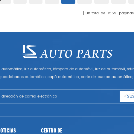
Un total de
1559
páginas
automática, luz automática, lámpara de automóvil, luz de automóvil, ret
 guardabarros automático, capó automático, parte del cuerpo automática, 
Tener muchas piezas de automóviles para Audi, VW, Benz, BMW
SUS
OTICIAS
CENTRO DE