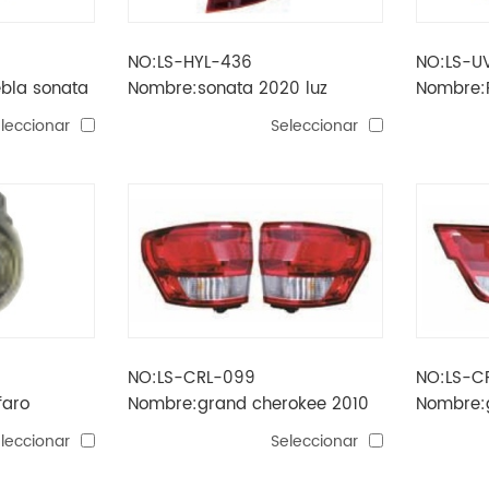
NO:LS-HYL-436
NO:LS-U
ebla sonata
Nombre:sonata 2020 luz
Nombre:
trasera led exterior
EE.UU.luz
leccionar
Seleccionar
NO:LS-CRL-099
NO:LS-C
faro
Nombre:grand cherokee 2010
Nombre:
illa
luz trasera exterior
luz trase
leccionar
Seleccionar