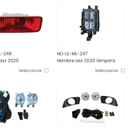
L-248
NO:LS-ML-247
asx 2020
Nombre:asx 2020 lámpara
ues trasero
antiniebla
Seleccionar
Seleccionar
la