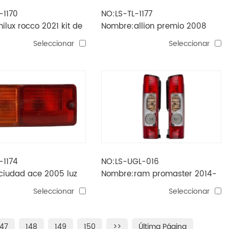
-1170
NO:LS-TL-1177
ilux rocco 2021 kit de
Nombre:allion premio 2008
iniebla sin tapa
faros antiniebla kit 2
Seleccionar
Seleccionar
-1174
NO:LS-UGL-016
ciudad ace 2005 luz
Nombre:ram promaster 2014-
2020 ee.uu.luz trasera
Seleccionar
Seleccionar
147
148
149
150
>>
Última Página