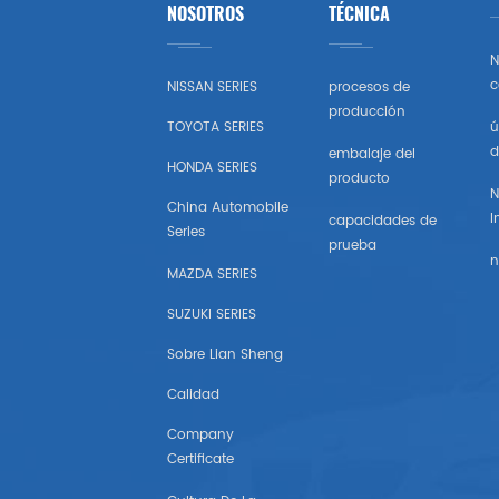
NOSOTROS
TÉCNICA
Toyota
N
Honda
c
NISSAN SERIES
procesos de
producción
TOYOTA SERIES
ú
Nissan (estados Unidos)
d
embalaje del
HONDA SERIES
producto
Chevrolet (estados Unidos)
N
China Automobile
I
capacidades de
Series
Subaru
prueba
n
MAZDA SERIES
Mazda (estados Unidos)
SUZUKI SERIES
Mitsubishi (estados Unidos)
Sobre Lian Sheng
Calidad
Hyundai （estados Unidos)
Company
Certificate
Chrysler Estados Unidos