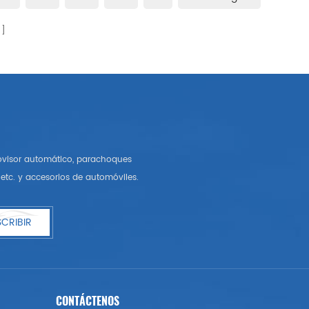
rovisor automático, parachoques
etc. y accesorios de automóviles.
CRIBIR
CONTÁCTENOS