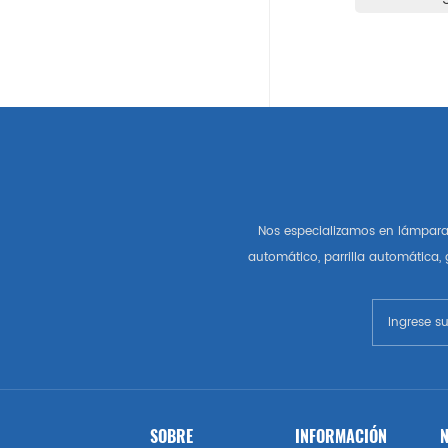
Auto Partes Americanas
Gm
Chevrolet
Chrysler
Nos especializamos en lámpara 
Autopartes Del Mercado De
automático, parrilla automática,
Estados Unidos
Esquivar
Gmc
Vado
SOBRE
INFORMACIÓN
N