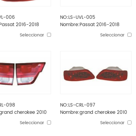
VL-006
NO:LS-UVL-005
Passat 2016-2018
Nombre:Passat 2016-2018
 trasera LED exterior
EE.UU.luz trasera LED exterior
Seleccionar
Seleccionar
RL-098
NO:LS-CRL-097
grand cherokee 2010
Nombre:grand cherokee 2010
ra
luz antiniebla trasera
Seleccionar
Seleccionar