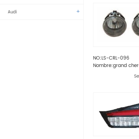
Audi
Benz
BMW
NO:LS-CRL-096
Citroen
Nombre:grand cher
conjunto de faros an
Dacia
Se
= lh
Fíat
Vado
Kamaz
Lada