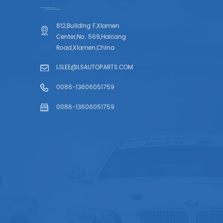
812,Building F,Xiamen
Center,No. 569,Haicang
Road,Xiamen,China
LSLEE@LSAUTOPARTS.COM
0086-13606051759
0086-13606051759