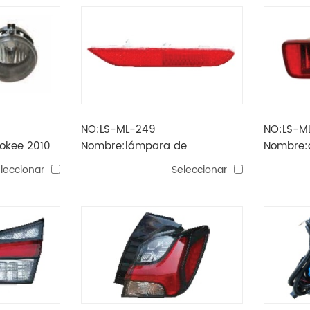
NO:LS-ML-249
NO:LS-M
okee 2010
Nombre:lámpara de
Nombre:
tiniebla rh
parachoques trasero asx 2020
parachoq
leccionar
Seleccionar
antinieb