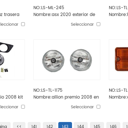
NO:LS-ML-245
NO:LS-TL
z trasera
Nombre:asx 2020 exterior de
Nombre:h
la luz trasera
faros ant
leccionar
Seleccionar
NO:LS-TL-1175
NO:LS-TL
io 2008 kit
Nombre:allion premio 2008 en
Nombre:
1
la luz antiniebla
trasera
leccionar
Seleccionar
gina
<<
141
142
143
144
145
146