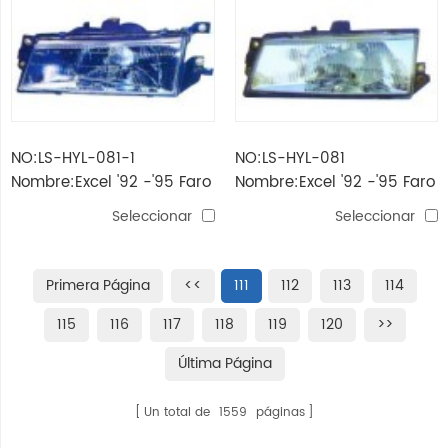
NO:LS-HYL-081-1
NO:LS-HYL-081
Nombre:Excel '92 -'95 Faro
Nombre:Excel '92 -'95 Faro
Seleccionar
Seleccionar
Primera Página
<<
111
112
113
114
115
116
117
118
119
120
>>
Última Página
Un total de
1559
páginas